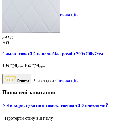
В закладки
Оптова ціна
Купити
SALE
HIT
Самоклеюча 3D панель біла ромби 700x700x7мм
109 грн
160 грн
/шт
/шт
В закладки
Оптова ціна
Купити
Поширені запитання
⚡️ Як користуватися самоклеючими 3D панелями❓
- Протерти стіну від пилу