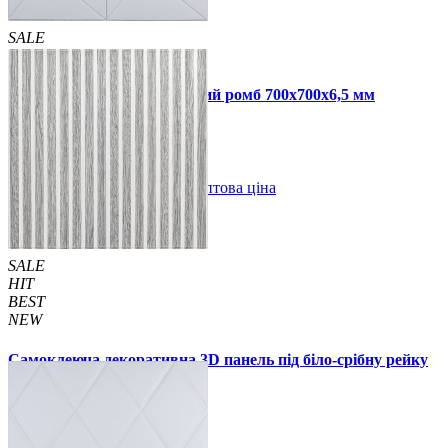
SALE
HIT
Самоклеюча 3D панель білий ромб 700x700x6,5 мм
109 грн
210 грн
/шт
/шт
В закладки
Оптова ціна
Купити
SALE
HIT
BEST
NEW
Самоклеюча декоративна 3D панель під біло-срібну рейку
680x670x5мм (2531)
160 грн
199 грн
/шт
/шт