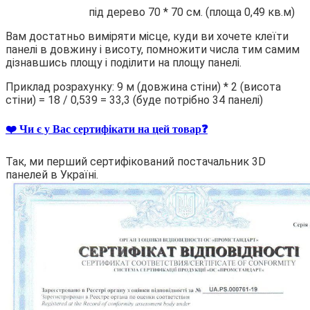
під дерево 70 * 70 см. (площа 0,49 кв.м)
Вам достатньо виміряти місце, куди ви хочете клеїти
панелі в довжину і висоту, помножити числа тим самим
дізнавшись площу і поділити на площу панелі.
Приклад розрахунку: 9 м (довжина стіни) * 2 (висота
стіни) = 18 / 0,539 = 33,3 (буде потрібно 34 панелі)
❤️ Чи є у Вас сертифікати на цей товар❓
Так, ми перший сертифікований постачальник 3D
панелей в Україні.