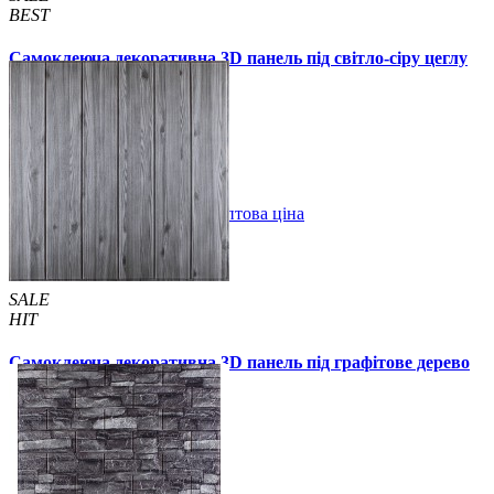
BEST
Самоклеюча декоративна 3D панель під світло-сіру цеглу
смужка 700x770x5мм
109 грн
170 грн
/шт
/шт
В закладки
Оптова ціна
Купити
SALE
HIT
Самоклеюча декоративна 3D панель під графітове дерево
700x700x5мм
99 грн
170 грн
/шт
/шт