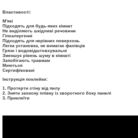
Властивості:
М'які
Підходять для будь-яких кімнат
Не виділяють шкідливі речовини
Гіпоалергенні
Підходять для нерівних поверхонь
Легка установка, не вимагає фахівців
Грязе і водовідштовхувальні
Зменшує рівень шуму в кімнаті
Запобігають травмам
Миються
Сертифіковані
Інструкція поклейки:
1. Протерти стіну від пилу
2. Зняти захисну плівку із зворотного боку панелі
3. Приклеїти