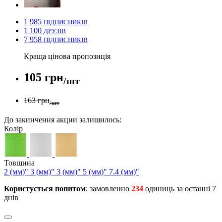
1 985
ПІДПИСНИКІВ
1 100
ДРУЗІВ
7 958
ПІДПИСНИКІВ
Краща цінова пропозиція
105 грн
/шт
163 грн
/шт
До закинчення акции залишилось:
Колір
Товщина
2 (мм)"
3 (мм)"
3 (мм)"
5 (мм)"
7.4 (мм)"
Користується попитом
; замовленно
234
одиниць за останні 7
днів