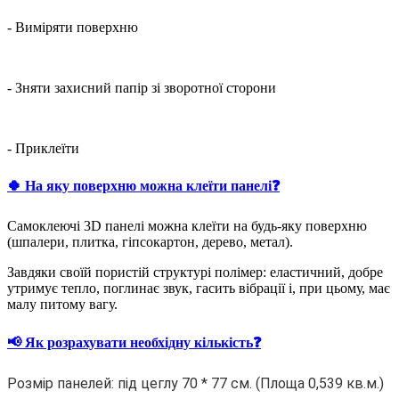
- Виміряти поверхню
- Зняти захисний папір зі зворотної сторони
- Приклеїти
🍀 На яку поверхню можна клеїти панелі❓
Самоклеючі 3D панелі можна клеїти на будь-яку поверхню
(шпалери, плитка, гіпсокартон, дерево, метал).
Завдяки своїй пористій структурі полімер: еластичний, добре
утримує тепло, поглинає звук, гасить вібрації і, при цьому, має
малу питому вагу.
📢 Як розрахувати необхідну кількість❓
Розмір панелей: під цеглу 70 * 77 см. (Площа 0,539 кв.м.)