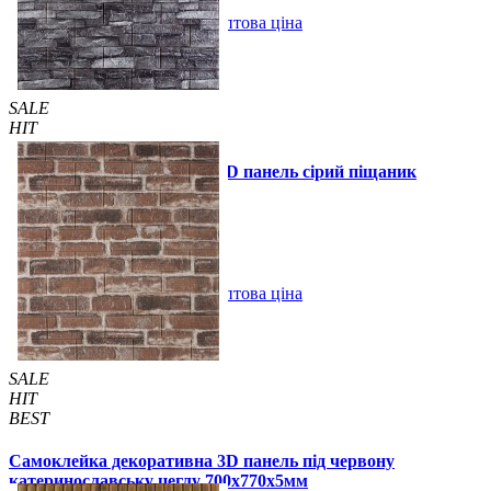
В закладки
Оптова ціна
Купити
SALE
HIT
Самоклейка декоративна 3D панель сірий піщаник
700x770x3мм (59-3)
69 грн
140 грн
/шт
/шт
В закладки
Оптова ціна
Купити
SALE
HIT
BEST
Самоклейка декоративна 3D панель під червону
катеринославську цеглу 700x770x5мм