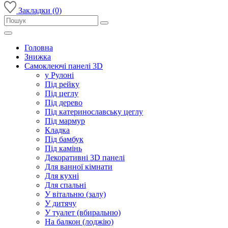
Закладки (0)
Головна
Знижка
Самоклеючі панелі 3D
у Рулоні
Під рейку
Під цеглу
Під дерево
Під катеринославську цеглу
Під мармур
Кладка
Під бамбук
Під камінь
Декоративні 3D панелі
Для ванної кімнати
Для кухні
Для спальні
У вітальню (залу)
У дитячу
У туалет (вбиральню)
На балкон (лоджію)