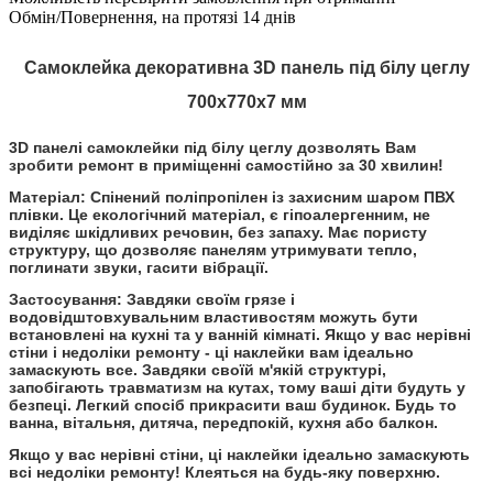
Обмін/Повернення, на протязі 14 днів
Самоклейка декоративна 3D панель під білу цеглу
700x770x7 мм
3D панелі самоклейки під білу цеглу дозволять Вам
зробити ремонт в приміщенні самостійно за 30 хвилин!
Матеріал:
Спінений поліпропілен із захисним шаром ПВХ
плівки. Це екологічний матеріал, є гіпоалергенним, не
виділяє шкідливих речовин, без запаху. Має пористу
структуру, що дозволяє панелям утримувати тепло,
поглинати звуки, гасити вібрації.
Застосування:
Завдяки своїм грязе і
водовідштовхувальним властивостям можуть бути
встановлені на кухні та у ванній кімнаті. Якщо у вас нерівні
стіни і недоліки ремонту - ці наклейки вам ідеально
замаскують все. Завдяки своїй м'якій структурі,
запобігають травматизм на кутах, тому ваші діти будуть у
безпеці. Легкий спосіб прикрасити ваш будинок. Будь то
ванна, вітальня, дитяча, передпокій, кухня або балкон.
Якщо у вас нерівні стіни, ці наклейки ідеально замаскують
всі недоліки ремонту! Клеяться на будь-яку поверхню.