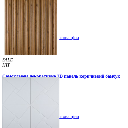
105 грн
180 грн
/шт
/шт
4 відгуків
В закладки
Оптова ціна
Купити
SALE
HIT
Самоклеюча декоративна 3D панель коричневий бамбук
700x700x8мм
135 грн
210 грн
/шт
/шт
В закладки
Оптова ціна
Купити