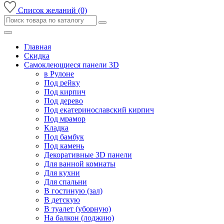
Список желаний (0)
Главная
Скидка
Самоклеющиеся панели 3D
в Рулоне
Под рейку
Под кирпич
Под дерево
Под екатеринославский кирпич
Под мрамор
Кладка
Под бамбук
Под камень
Декоративные 3D панели
Для ванной комнаты
Для кухни
Для спальни
В гостиную (зал)
В детскую
В туалет (уборную)
На балкон (лоджию)