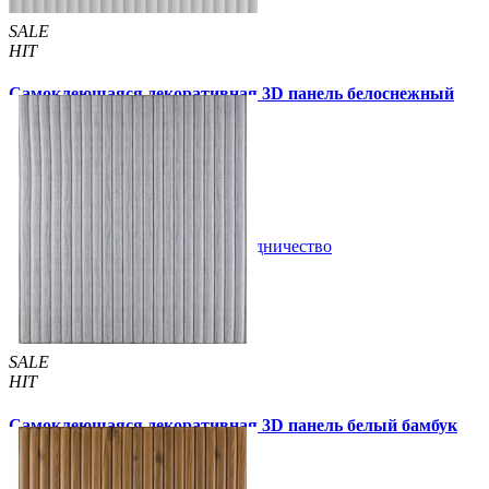
SALE
HIT
Самоклеющаяся декоративная 3D панель белоснежный
бамбук 700x700x8мм (373)
135 грн
160 грн
/шт
/шт
В закладки
Сотрудничество
Купить
SALE
HIT
Самоклеющаяся декоративная 3D панель белый бамбук
700x700x8мм
135 грн
210 грн