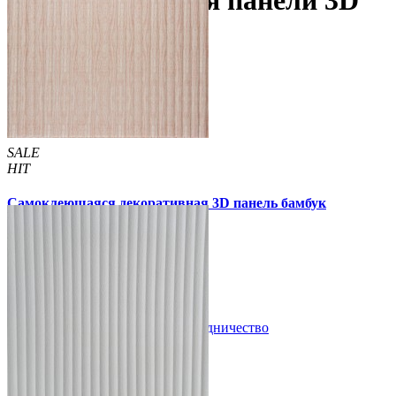
Самоклеющиеся панели 3D
под бамбук
SALE
HIT
Самоклеющаяся декоративная 3D панель бамбук
капучино 700x700x8мм
135 грн
210 грн
/шт
/шт
В закладки
Сотрудничество
Купить