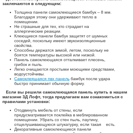
заключаются в следующем:
Толщина панели самоклеющиеся бамбук – 8 мм.
Благодаря этому они удерживают тепло в
помещении.
Не страшные для тех, кто страдает на
аллергические реакции.
Клеющиеся панели бамбук защитят от шумных
соседей, поскольку имеют звукоизоляционные
свойства.
Способны держатся зимой, летом, поскольку не
боятся температуры высокой или низкой.
Панель самоклеющаяся отталкивает плесень,
грибок и пыль.
Легко очищаются простыми моющими средствами,
водоустойчивы.
Самоклеящаяся пвх панель
бамбук после удара
быстро принимает обычную форму.
Если вы решили самоклеющаяся панель купить в нашем
магазине 3Д Лофт, тогда предлагаем вам ознакомиться с
правилами установки:
Отодвинуть мебель от стены, если
предусматривается поклейка в меблированном
помещении. Убрать со стен пыль, паутину,
отщелушивающуюся штукатурку, если такая есть.
Декоративные самоклеющиеся панели