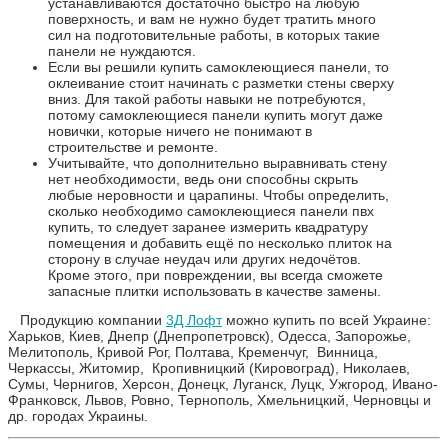
устанавливаются достаточно быстро на любую
поверхность, и вам не нужно будет тратить много
сил на подготовительные работы, в которых такие
панели не нуждаются.
Если вы решили купить самоклеющиеся панели, то
оклеивание стоит начинать с разметки стены сверху
вниз. Для такой работы навыки не потребуются,
потому самоклеющиеся панели купить могут даже
новички, которые ничего не понимают в
строительстве и ремонте.
Учитывайте, что дополнительно выравнивать стену
нет необходимости, ведь они способны скрыть
любые неровности и царапины. Чтобы определить,
сколько необходимо самоклеющиеся панели пвх
купить, то следует заранее измерить квадратуру
помещения и добавить ещё по несколько плиток на
сторону в случае неудач или других недочётов.
Кроме этого, при повреждении, вы всегда сможете
запасные плитки использовать в качестве замены.
Продукцию компании
3Д Лофт
можно купить по всей Украине:
Харьков, Киев, Днепр (Днепропетровск), Одесса, Запорожье,
Мелитополь, Кривой Рог, Полтава, Кременчуг, Винница,
Черкассы, Житомир, Кропивницкий (Кировоград), Николаев,
Сумы, Чернигов, Херсон, Донецк, Луганск, Луцк, Ужгород, Ивано-
Франковск, Львов, Ровно, Тернополь, Хмельницкий, Черновцы и
др. городах Украины.