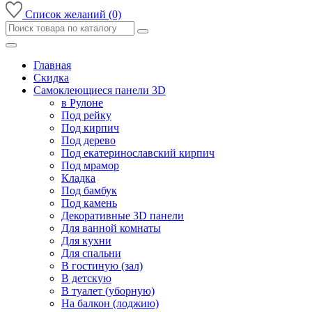
Список желаний (0)
Главная
Скидка
Самоклеющиеся панели 3D
в Рулоне
Под рейку
Под кирпич
Под дерево
Под екатеринославский кирпич
Под мрамор
Кладка
Под бамбук
Под камень
Декоративные 3D панели
Для ванной комнаты
Для кухни
Для спальни
В гостиную (зал)
В детскую
В туалет (уборную)
На балкон (лоджию)