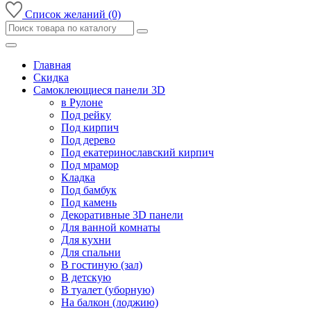
Список желаний (0)
Главная
Скидка
Самоклеющиеся панели 3D
в Рулоне
Под рейку
Под кирпич
Под дерево
Под екатеринославский кирпич
Под мрамор
Кладка
Под бамбук
Под камень
Декоративные 3D панели
Для ванной комнаты
Для кухни
Для спальни
В гостиную (зал)
В детскую
В туалет (уборную)
На балкон (лоджию)