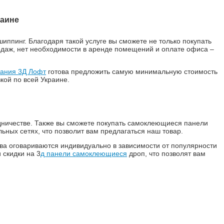
раине
ппинг. Благодаря такой услуге вы сможете не только покупать
родаж, нет необходимости в аренде помещений и оплате офиса –
ания 3Д Лофт
готова предложить самую минимальную стоимость
кой по всей Украине.
дничестве. Также вы сможете покупать самоклеющиеся панели
ьных сетях, что позволит вам предлагаться наш товар.
ва оговариваются индивидуально в зависимости от популярности
 скидки на 3
д панели самоклеющиеся
дроп, что позволят вам