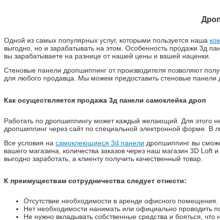
Дроп
Одной из самых популярных услуг, которыми пользуется наша
ко
выгодно, но и зарабатывать на этом. Особенность продажи 3д п
вы зарабатываете на разнице от нашей цены и вашей наценки.
Стеновые панели дропшиппинг от производителя позволяют полу
для любого продавца. Мы можем предоставить стеновые панели д
Как осуществляется продажа 3д панели самоклейка дроп
Работать по дропшиппингу может каждый желающий. Для этого н
дропшиппинг через сайт по специальной электронной форме. В люб
Все условия на
самоклеющиеся 3d панели
дропшиппинг вы сможет
вашего магазина, количества заказов через наш магазин 3D Loft и
выгодно заработать, а клиенту получить качественный товар.
К преимуществам сотрудничества следует отнести:
Отсутствие необходимости в аренде офисного помещения.
Нет необходимости нанимать или официально проводить по
Не нужно вкладывать собственные средства и бояться, что 