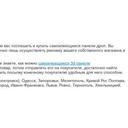
ем вас поспешить и купить самоклеющиеся панели дроп. Вы
очно лишь осуществлять рекламу вашего собственного магазина и
е знаете, как можно
самоклеющиеся 3d панели
товар, потом отправлять его на покупателя, достаточно найти
авить посылку конечному покупателю удобным для него способом.
петровск), Одесса, Запорожье, Мелитополь, Кривой Рог, Полтава,
город, Ивано-Франковск, Львов, Ровно, Тернополь, Хмельницкий,