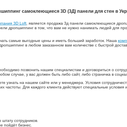
шиппинг самоклеющиеся 3D (3Д) панели для стен в Ук
мпания 3D Loft
, является продажа 3д панели самоклеющиеся дропши
анели дропшиппинг в том, что вам не нужно нанимать людей для п
чать самые выгодные цены и иметь больший заработок. Наша
комп
ропшиппинг в любом заказанном вам количестве с быстрой достав
еобходимо позвонить нашим специалистам и договориться о сотру
ом случае, у вас должен быть либо сайт, либо страничка в социал
е узнать на нашем сайте или у менеджера. Условия сотрудничест
 их частоты. Для каждого клиента действуют специальные условия и
 штату сотрудников.
не пойдёт бизнес.