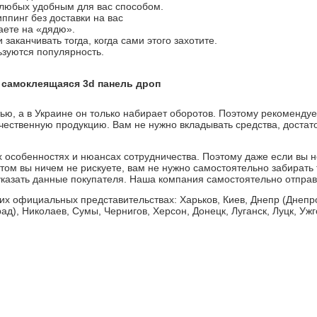
любых удобным для вас способом.
пинг без доставки на вас
аете на «дядю».
заканчивать тогда, когда сами этого захотите.
зуются популярность.
 самоклеящаяся 3d панель дроп
тью, а в Украине он только набирает оборотов. Поэтому рекоменду
чественную продукцию. Вам не нужно вкладывать средства, достат
х особенностях и нюансах сотрудничества. Поэтому даже если вы н
том вы ничем не рискуете, вам не нужно самостоятельно забирать 
и указать данные покупателя. Наша компания самостоятельно отпр
их официальных представительствах: Харьков, Киев, Днепр (Днепро
д), Николаев, Сумы, Чернигов, Херсон, Донецк, Луганск, Луцк, Уж