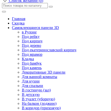
Список желаний (0)
Главная
Скидка
Самоклеющиеся панели 3D
в Рулоне
Под рейку
Под кирпич
Под дерево
Под екатеринославский кирпич
Под мрамор
Кладка
Под бамбук
Под камень
Декоративные 3D панели
Для ванной комнаты
Для кухни
Для спальни
В гостиную (зал)
В детскую
В туалет (уборную)
На балкон (лоджию)
В коридор (прихожую)