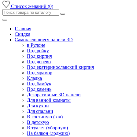
Список желаний (0)
Главная
Скидка
Самоклеющиеся панели 3D
в Рулоне
Под рейку
Под кирпич
Под дерево
Под екатеринославский кирпич
Под мрамор
Кладка
Под бамбук
Под камень
Декоративные 3D панели
Для ванной комнаты
Для кухни
Для спальни
В гостиную (зал)
В детскую
В туалет (уборную)
На балкон (лоджию)