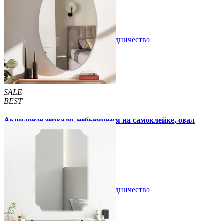
/шт
/шт
В закладки
Сотрудничество
Купить
SALE
BEST
Акриловое зеркало, небьющееся на самоклейке, овал
270х420х2мм (748)
300 грн
350 грн
/шт
/шт
В закладки
Сотрудничество
Купить