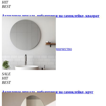
HIT
BEST
Акриловое зеркало, небьющееся на самоклейке, квадрат
295х295х2мм (749)
260 грн
350 грн
/шт
/шт
В закладки
Сотрудничество
Купить
SALE
HIT
BEST
Акриловое зеркало, небьющееся на самоклейке, круг
330х330х2мм (750)
300 грн
350 грн