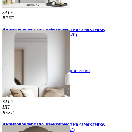
SALE
BEST
Акриловое зеркало, небьющееся на самоклейке,
прямоугольное 270х420х2мм (1520)
300 грн
350 грн
/шт
/шт
В закладки
Сотрудничество
Купить
SALE
HIT
BEST
Акриловое зеркало, небьющееся на самоклейке,
прямоугольное 270х420х2мм (747)