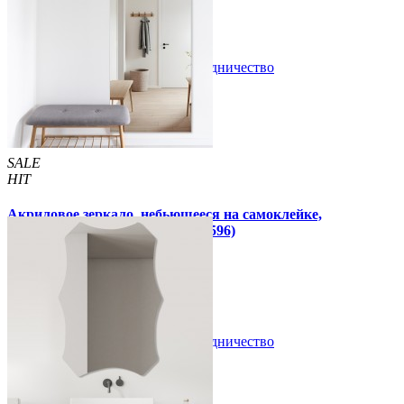
В закладки
Сотрудничество
Купить
SALE
HIT
Акриловое зеркало, небьющееся на самоклейке,
прямоугольное 400х900х2мм (1596)
750 грн
999 грн
/шт
/шт
В закладки
Сотрудничество
Купить