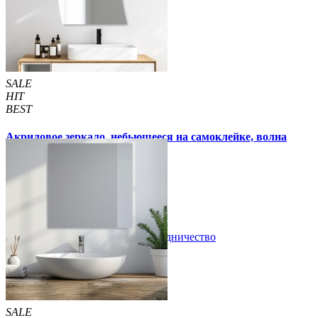
SALE
HIT
BEST
Акриловое зеркало, небьющееся на самоклейке, волна
270х420х2мм (1519)
300 грн
350 грн
/шт
/шт
В закладки
Сотрудничество
Купить
SALE