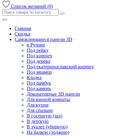
Список желаний (0)
Главная
Скидка
Самоклеющиеся панели 3D
в Рулоне
Под рейку
Под кирпич
Под дерево
Под екатеринославский кирпич
Под мрамор
Кладка
Под бамбук
Под камень
Декоративные 3D панели
Для ванной комнаты
Для кухни
Для спальни
В гостиную (зал)
В детскую
В туалет (уборную)
На балкон (лоджию)