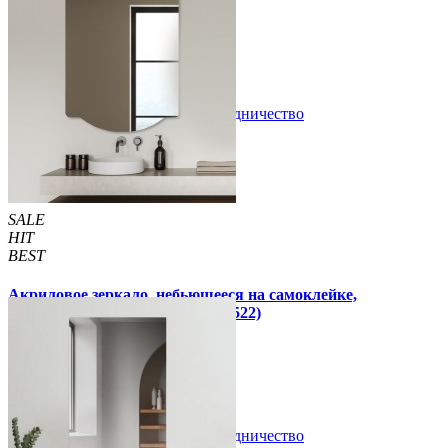
300 грн
350 грн
/шт
/шт
В закладки
Сотрудничество
Купить
SALE
HIT
BEST
Акриловое зеркало, небьющееся на самоклейке,
прямоугольное 300х400х2мм (1522)
300 грн
350 грн
/шт
/шт
В закладки
Сотрудничество
Купить