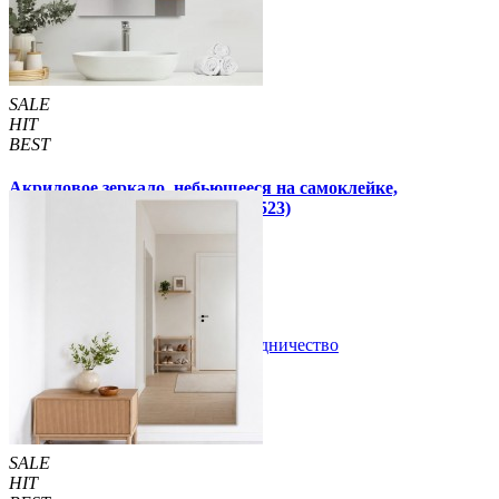
SALE
HIT
BEST
Акриловое зеркало, небьющееся на самоклейке,
прямоугольное 300х400х2мм (1523)
300 грн
350 грн
/шт
/шт
В закладки
Сотрудничество
Купить
SALE
HIT