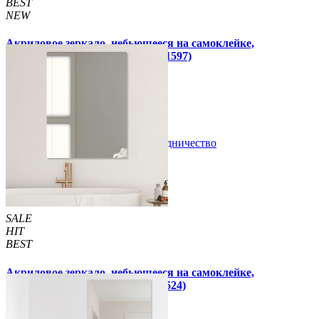
BEST
NEW
Акриловое зеркало, небьющееся на самоклейке,
прямоугольное 400х1000х2мм (1597)
790 грн
1 199 грн
/шт
/шт
В закладки
Сотрудничество
Купить
SALE
HIT
BEST
Акриловое зеркало, небьющееся на самоклейке,
прямоугольное 400х600х2мм (1524)
590 грн
690 грн
/шт
/шт