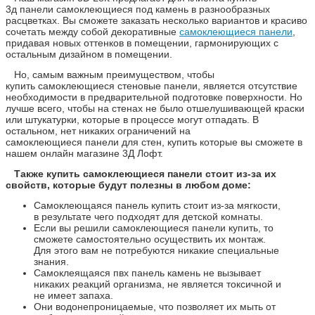
3д панели самоклеющиеся под камень в разнообразных
расцветках. Вы сможете заказать несколько вариантов и красиво
сочетать между собой декоративные
самоклеющиеся панели
,
придавая новых оттенков в помещении, гармонирующих с
остальным дизайном в помещении.
Но, самым важным преимуществом, чтобы
купить самоклеющиеся стеновые панели, является отсутствие
необходимости в предварительной подготовке поверхности. Но
лучше всего, чтобы на стенах не было отшелушивающей краски
или штукатурки, которые в процессе могут отпадать. В
остальном, нет никаких ограничений на
самоклеющиеся панели для стен, купить которые вы сможете в
нашем онлайн магазине 3Д Лофт.
Также купить самоклеющиеся панели стоит из-за их
свойств, которые будут полезны в любом доме:
Самоклеющаяся панель купить стоит из-за мягкости,
в результате чего подходят для детской комнаты.
Если вы решили самоклеющиеся панели купить, то
сможете самостоятельно осуществить их монтаж.
Для этого вам не потребуются никакие специальные
знания.
Самоклеящаяся пвх панель камень не вызывает
никаких реакций организма, не является токсичной и
не имеет запаха.
Они водонепроницаемые, что позволяет их мыть от