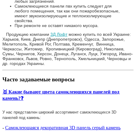
любых загрязнений.
Самоклеющиеся панели пвх купить следует для
любого помещения, так как они пожаробезопасные,
имеют звукоизолирующие и теплоизолирующие
свойства.
При ремонте не оставят никакого мусора.
Продукцию компании
3Д Лофт
можно купить по всей Украине:
Харьков, Киев, Днепр (Днепропетровск), Одесса, Запорожье,
Мелитополь, Кривой Рог, Полтава, Кременчуг, Винница,
Черкассы, Житомир, Кропивницкий (Кировоград), Николаев,
Сумы, Чернигов, Херсон, Донецк, Луганск, Луцк, Ужгород, Ивано-
Франковск, Львов, Ровно, Тернополь, Хмельницкий, Черновцы и
др. городах Украины.
Часто задаваемые вопросы
🥇 Какие бывают цвета самоклеющихся панелей под
камень?❓
У нас представлен широкий ассортимент самоклеющихся 3D
панелей
под камень:
-
Самоклеющаяся декоративная 3D панель серый камень