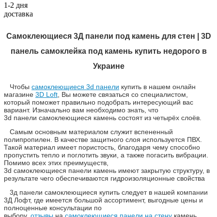
1-2 дня
доставка
Самоклеющиеся 3Д панели под камень для стен | 3D
панель самоклейка под камень купить недорого в
Украине
Чтобы
самоклеющиеся 3d панели
купить в нашем онлайн
магазине
3D Loft
, Вы можете связаться со специалистом,
который поможет правильно подобрать интересующий вас
вариант. Изначально вам необходимо знать, что
3d панели самоклеющиеся камень состоят из четырёх слоёв.
Самым основным материалом служит вспененный
полипропилен. В качестве защитного слоя используется ПВХ.
Такой материал имеет пористость, благодаря чему способно
пропустить тепло и поглотить звуки, а также погасить вибрации.
Помимо всех этих преимуществ,
3d самоклеющиеся панели камень имеют закрытую структуру, в
результате чего обеспечиваются гидроизоляционные свойства
3д панели самоклеющиеся купить следует в нашей компании
3Д Лофт, где имеется большой ассортимент, выгодные цены и
полноценные консультации по
выбору,
отзывы
на
самоклеющиеся панели на стену
камень,