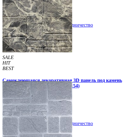
/шт
/шт
В закладки
Сотрудничество
Купить
SALE
HIT
BEST
Самоклеющаяся декоративная 3D панель под камень
черный мрамор 700x700x8мм (154)
109 грн
210 грн
/шт
/шт
В закладки
Сотрудничество
Купить