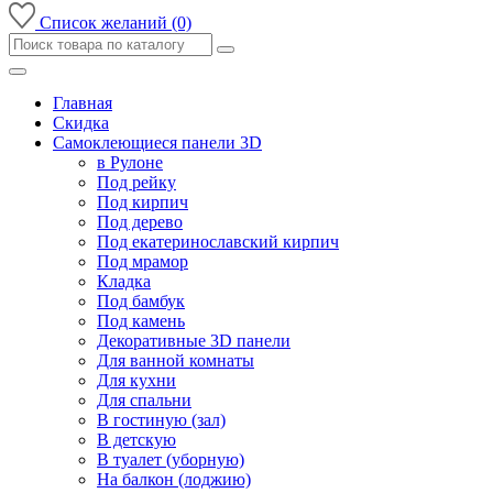
Список желаний (0)
Главная
Скидка
Самоклеющиеся панели 3D
в Рулоне
Под рейку
Под кирпич
Под дерево
Под екатеринославский кирпич
Под мрамор
Кладка
Под бамбук
Под камень
Декоративные 3D панели
Для ванной комнаты
Для кухни
Для спальни
В гостиную (зал)
В детскую
В туалет (уборную)
На балкон (лоджию)