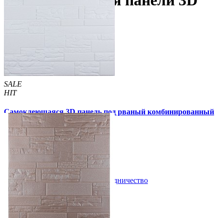
Самоклеющиеся панели 3D
под камень
SALE
HIT
Самоклеющаяся 3D панель под рваный комбинированный
кирпич белый 700x700x5мм
109 грн
180 грн
/шт
/шт
В закладки
Сотрудничество
Купить