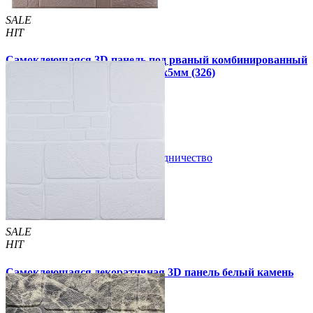
SALE
HIT
Самоклеющаяся 3D панель под рваный комбинированный
кирпич розовое золото 700x700x5мм (326)
109 грн
180 грн
/шт
/шт
В закладки
Сотрудничество
Купить
SALE
HIT
Самоклеющаяся декоративная 3D панель белый камень
700x700x6мм
109 грн
210 грн