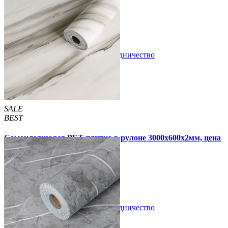
620 грн
1 190 грн
В закладки
Сотрудничество
Купить
SALE
BEST
Самоклеящаяся PET плитка в рулоне 3000х600х2мм, цена
за 1 шт. (PET-1699)
690 грн
1 190 грн
В закладки
Сотрудничество
Купить