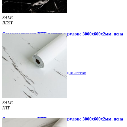
SALE
BEST
Самоклеящаяся PET плитка в рулоне 3000х600х2мм, цена
за 1 шт. (PET-1694)
690 грн
1 190 грн
В закладки
Сотрудничество
Купить
SALE
HIT
Самоклеящаяся PET плитка в рулоне 3000х600х2мм, цена
за 1 шт. (PET-1698)