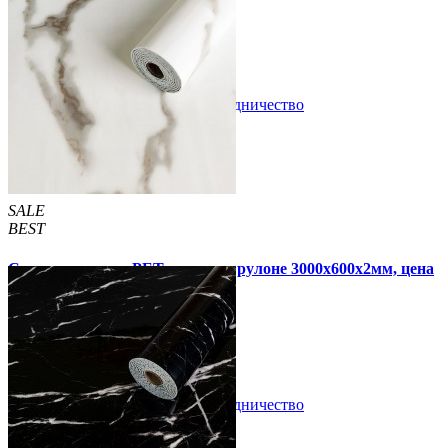
690 грн
1 190 грн
В закладки
Сотрудничество
Купить
SALE
BEST
Самоклеящаяся PET плитка в рулоне 3000х600х2мм, цена
за 1 шт. (PET-1693)
690 грн
1 190 грн
В закладки
Сотрудничество
Купить