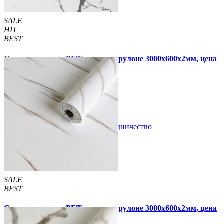
SALE
HIT
BEST
Самоклеящаяся PET плитка в рулоне 3000х600х2мм, цена
за 1 шт. (PET-1690)
690 грн
1 190 грн
В закладки
Сотрудничество
Купить
SALE
BEST
Самоклеящаяся PET плитка в рулоне 3000х600х2мм, цена
за 1 шт. (PET-1691)