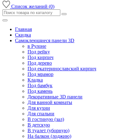
Список желаний (0)
Главная
Скидка
Самоклеющиеся панели 3D
в Рулоне
Под рейку
Под кирпич
Под дерево
Под екатеринославский кирпич
Под мрамор
Кладка
Под бамбук
Под камень
Декоративные 3D панели
Для ванной комнаты
Для кухни
Для спальни
В гостиную (зал)
В детскую
В туалет (уборную)
На балкон (лоджию)