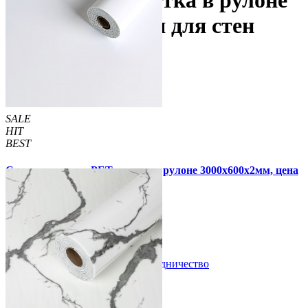
PET (ПЭТ) Плитка в рулоне
самоклеющаяся для стен
SALE
HIT
BEST
Самоклеящаяся PET плитка в рулоне 3000х600х2мм, цена
за 1 шт. (PET-1688)
620 грн
1 190 грн
В закладки
Сотрудничество
Купить