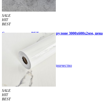
SALE
HIT
BEST
Самоклеящаяся PET плитка в рулоне 3000х600х2мм, цена
за 1 шт. (PET-1702)
620 грн
1 190 грн
В закладки
Сотрудничество
Купить
SALE
HIT
BEST