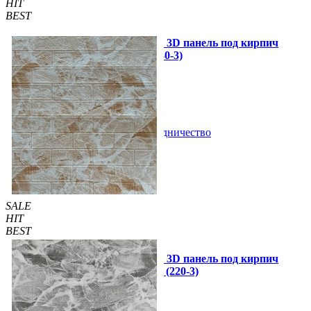
HIT
BEST
Самоклеющаяся декоративная 3D панель под кирпич
белый мрамор 700x770x3мм (240-3)
69 грн
170 грн
/шт
/шт
1 отзывов
В закладки
Сотрудничество
Купить
SALE
HIT
BEST
Самоклеющаяся декоративная 3D панель под кирпич
мрамор капучино 700x770x3мм (220-3)
79 грн
140 грн
/шт
/шт