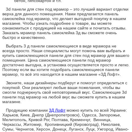
бетон, гипсокартон и т.п.
3d панели для стен под мрамор – это лучший вариант отделки
верха для данного помещения. Нами предлагается панель
самоклейка под мрамор, что делает выгодной покупку в нашем
магазине. Чтобы узнать подробнее о товаре, вы можете
ознакомиться с продукцией на нашем сайте и почитать отзывы.
Заказать мрамор панель самоклейка 3д вы сможете очень
быстро и качественно.
Выбрать 3 д панели самоклеющиеся в виде мрамора не
всегда просто. Наши специалисты могут помочь вам выбрать и
купить самоклеющиеся панели для стен под мрамор для вашего
помещения. Цена самоклеющиеся панели под мрамор
достаточно выгодна, а установка осуществляется просто и легко.
Поэтому если вы хотите подобрать самоклеющиеся панели
мрамор, то всё это находится в нашем магазине «3Д Лофт».
Звоните, наши дизайнеры подберут и помогут определиться с
покупкой. Они реализуют любые ваши пожелания, чтобы вы
смогли подчеркнуть свой неповторимый вкус. Самоклеющие 3d
панели под мрамор на любой вкус вы сможете купить в нашем
магазине.
Продукцию компании
3Д Лофт
можно купить по всей Украине:
Харьков, Киев, Днепр (Днепропетровск), Одесса, Запорожье,
Мелитополь, Кривой Рог, Полтава, Кременчуг, Винница,
Черкассы, Житомир, Кропивницкий (Кировоград), Николаев,
Сумы, Чернигов, Херсон, Донецк, Луганск, Луцк, Ужгород, Ивано-