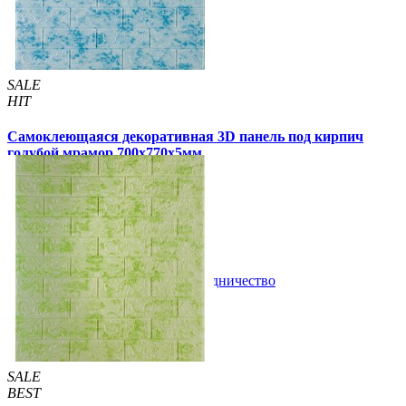
SALE
HIT
Самоклеющаяся декоративная 3D панель под кирпич
голубой мрамор 700x770x5мм
105 грн
180 грн
/шт
/шт
1 отзывов
В закладки
Сотрудничество
Купить
SALE
BEST