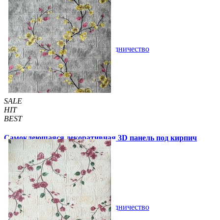
63 грн
200 грн
/шт
/шт
В закладки
Сотрудничество
Купить
SALE
HIT
BEST
Самоклеющаяся декоративная 3D панель под кирпич
магнолия 700x770x3мм (6233-3)
79 грн
140 грн
/шт
/шт
В закладки
Сотрудничество
Купить