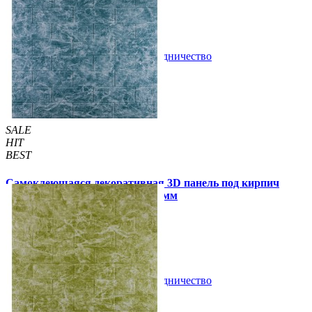
/шт
/шт
В закладки
Сотрудничество
Купить
SALE
HIT
BEST
Самоклеющаяся декоративная 3D панель под кирпич
мрамор темное море 700x770x5мм
105 грн
180 грн
/шт
/шт
В закладки
Сотрудничество
Купить