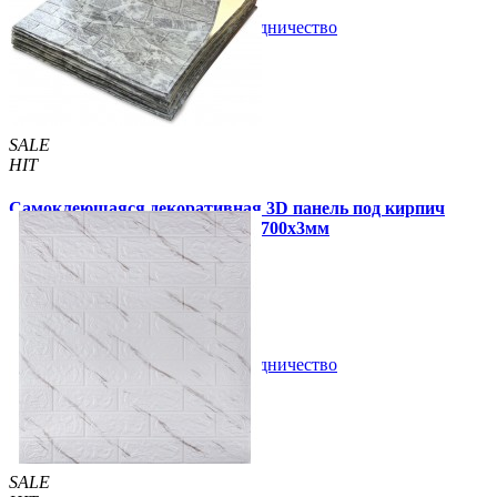
В закладки
Сотрудничество
Купить
SALE
HIT
Самоклеющаяся декоративная 3D панель под кирпич
черный мрамор в рулоне 3080x700x3мм
320 грн
550 грн
/шт
/шт
В закладки
Сотрудничество
Купить
SALE