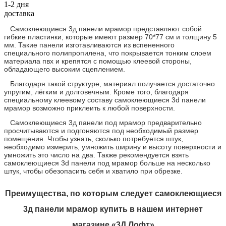
1-2 дня
доставка
Самоклеющиеся 3д панели мрамор представляют собой
гибкие пластинки, которые имеют размер 70*77 см и толщину 5
мм. Такие панели изготавливаются из вспененного
специального полипропилена, что покрывается тонким слоем
материала пвх и крепятся с помощью клеевой стороны,
обладающего высоким сцеплением.
Благодаря такой структуре, материал получается достаточно
упругим, лёгким и долговечным. Кроме того, благодаря
специальному клеевому составу самоклеющиеся 3d панели
мрамор возможно приклеить к любой поверхности.
Самоклеющиеся 3д панели под мрамор предварительно
просчитываются и подгоняются под необходимый размер
помещения. Чтобы узнать, сколько потребуется штук,
необходимо измерить, умножить ширину и высоту поверхности и
умножить это число на два. Также рекомендуется взять
самоклеющиеся 3d панели под мрамор больше на несколько
штук, чтобы обезопасить себя и хватило при обрезке.
Преимущества, по которым следует самоклеющиеся
3д панели мрамор купить в нашем интернет
магазине «3Д Лофт»