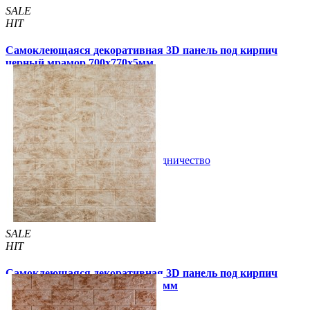
SALE
HIT
Самоклеющаяся декоративная 3D панель под кирпич
черный мрамор 700x770x5мм
105 грн
180 грн
/шт
/шт
6 отзывов
В закладки
Сотрудничество
Купить
SALE
HIT
Самоклеющаяся декоративная 3D панель под кирпич
коричневый мрамор 700x770x3мм