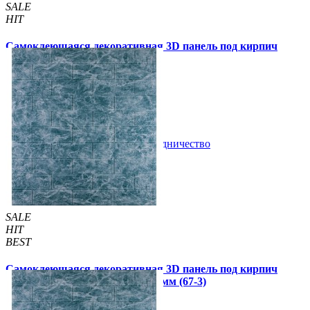
SALE
HIT
Самоклеющаяся декоративная 3D панель под кирпич
золотой мрамор 700x770x5мм
105 грн
180 грн
/шт
/шт
В закладки
Сотрудничество
Купить
SALE
HIT
BEST
Самоклеющаяся декоративная 3D панель под кирпич
мрамор темное море 700x770x3мм (67-3)
79 грн
130 грн