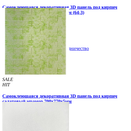
Самоклеющаяся декоративная 3D панель под кирпич
салатовый мрамор 700x770x3мм (64-3)
79 грн
130 грн
/шт
/шт
В закладки
Сотрудничество
Купить
SALE
HIT
Самоклеющаяся декоративная 3D панель под кирпич
салатовый мрамор 700x770x5мм
105 грн
180 грн
/шт
/шт
2 отзывов