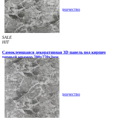
В закладки
Сотрудничество
Купить
SALE
HIT
Самоклеющаяся декоративная 3D панель под кирпич
черный мрамор 700x770x3мм
69 грн
160 грн
/шт
/шт
2 отзывов
В закладки
Сотрудничество
Купить