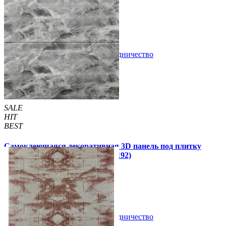
105 грн
210 грн
/шт
/шт
В закладки
Сотрудничество
Купить
SALE
HIT
BEST
Самоклеющаяся декоративная 3D панель под плитку
черный мрамор 700x700x4мм (192)
89 грн
210 грн
/шт
/шт
В закладки
Сотрудничество
Купить