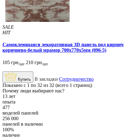
SALE
HIT
Самоклеющаяся декоративная 3D панель под кирпич
коричнево-белый мрамор 700x770x5мм (096-5)
105 грн
210 грн
/шт
/шт
В закладки
Сотрудничество
Купить
Показано с 1 по 32 из 32 (всего 1 страниц)
Почему люди выбирают нас?
13 лет
опыта
477
моделей панелей
256 000
панелей в наличии
100%
наличие