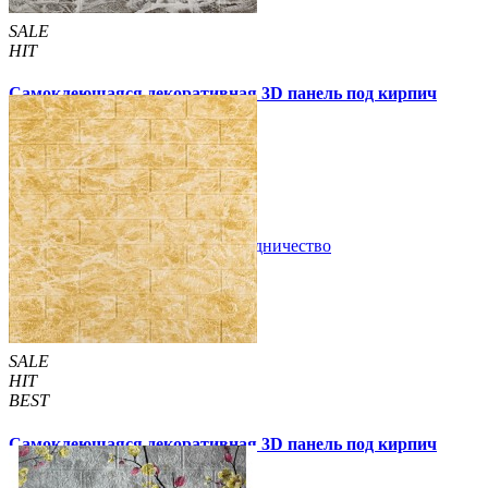
SALE
HIT
Самоклеющаяся декоративная 3D панель под кирпич
черный мрамор 700x770x2мм
63 грн
200 грн
/шт
/шт
В закладки
Сотрудничество
Купить
SALE
HIT
BEST
Самоклеющаяся декоративная 3D панель под кирпич
бежевый мрамор 700x770x2мм