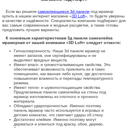
Если вы решили
самоклеющиеся 3d панели
под мрамор
купить в нашем интернет магазине «
3D Loft
», то будете уверены
в качестве и надёжности. Специалисты компании подбирают для
вас самые современные и модные расцветки, а также готовы
предложить лучшие варианты.
К основным характеристикам 3д панели самоклейка
мраморная от нашей компании «3D Loft» следует отнести:
Гипоаллергенность. Наши 3d панели мрамор не
имеют запахов, они сертифицированы и не
выделяют вредных веществ.
Имеют влаго- и грязеотталкивающие свойства. Это
обеспечивает возможность приклеить их в таких
помещениях, как ванная либо кухня, где достаточно
повышенная влажность и перепады температурного
режима.
Имеют тепло- и шумопоглощающие свойства.
Предлагаемые панели самоклейка на стены под
мрамор изготовлены из плотного и прочного
материала.
Обладают ударопрочностью. Именно поэтому
панель мрамор часто используется в игровых и
детских комнатах, что смягчает удары об стену.
Достаточно клейкие. Именно поэтому могут
держаться и клеиться под краску, обои, дерево,