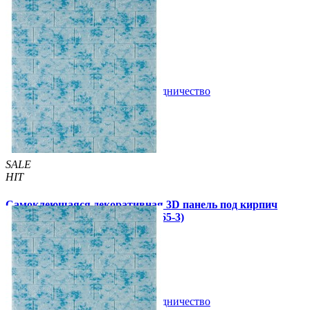
105 грн
180 грн
/шт
/шт
1 отзывов
В закладки
Сотрудничество
Купить
SALE
HIT
Самоклеющаяся декоративная 3D панель под кирпич
голубой мрамор 700x770x3мм (65-3)
79 грн
130 грн
/шт
/шт
В закладки
Сотрудничество
Купить