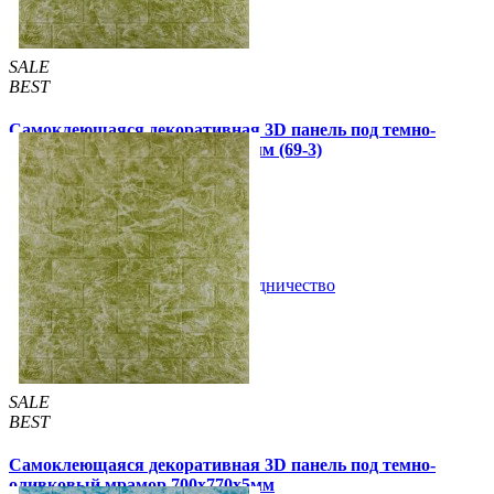
SALE
BEST
Самоклеющаяся декоративная 3D панель под темно-
оливковый мрамор 700x770x3мм (69-3)
79 грн
130 грн
/шт
/шт
В закладки
Сотрудничество
Купить
SALE
BEST
Самоклеющаяся декоративная 3D панель под темно-
оливковый мрамор 700x770x5мм