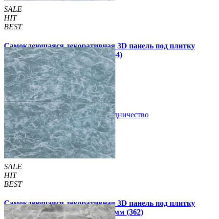
SALE
HIT
BEST
Самоклеющаяся декоративная 3D панель под плитку
белый мрамор 700x700x4мм (364)
89 грн
210 грн
/шт
/шт
В закладки
Сотрудничество
Купить
SALE
HIT
BEST
Самоклеющаяся декоративная 3D панель под плитку
мрамор темное море 700x700x4мм (362)