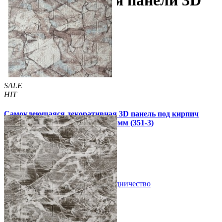
Самоклеющиеся панели 3D
под мрамор
SALE
HIT
Самоклеющаяся декоративная 3D панель под кирпич
королевский мрамор 700x770x3мм (351-3)
79 грн
160 грн
/шт
/шт
В закладки
Сотрудничество
Купить