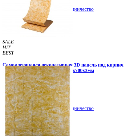
В закладки
Сотрудничество
Купить
SALE
HIT
BEST
Самоклеющаяся декоративная 3D панель под кирпич
бежевый мрамор в рулоне 3080x700x3мм
320 грн
699 грн
/шт
/шт
В закладки
Сотрудничество
Купить