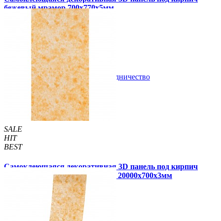
бежевый мрамор 700x770x5мм
105 грн
180 грн
/шт
/шт
2 отзывов
В закладки
Сотрудничество
Купить
SALE
HIT
BEST
Самоклеющаяся декоративная 3D панель под кирпич
бежевый мрамор в рулоне 20 м 20000x700x3мм
1 900 грн
3 300 грн
/шт
/шт