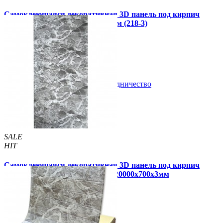
Самоклеющаяся декоративная 3D панель под кирпич
серо-синий мрамор 700x770x3мм (218-3)
79 грн
140 грн
/шт
/шт
В закладки
Сотрудничество
Купить
SALE
HIT
Самоклеющаяся декоративная 3D панель под кирпич
черный мрамор в рулоне 20 м 20000x700x3мм
1 900 грн
3 300 грн
/шт
/шт