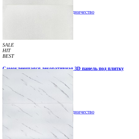
В закладки
Сотрудничество
Купить
SALE
HIT
BEST
Самоклеющаяся декоративная 3D панель под плитку
белую 700x700x4мм (365)
105 грн
210 грн
/шт
/шт
В закладки
Сотрудничество
Купить