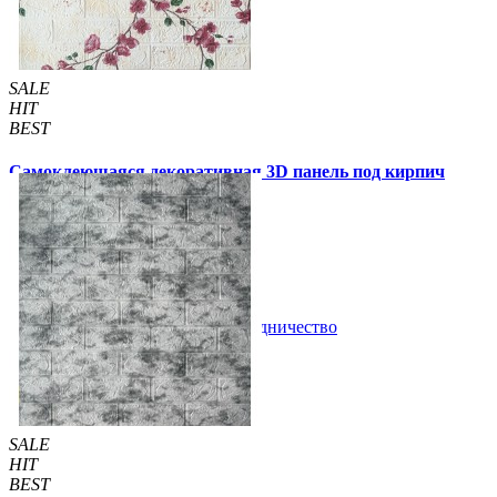
SALE
HIT
BEST
Самоклеющаяся декоративная 3D панель под кирпич
сакура 700x770x3мм (6234-3)
79 грн
140 грн
/шт
/шт
В закладки
Сотрудничество
Купить
SALE
HIT
BEST