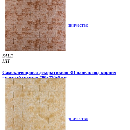
79 грн
140 грн
/шт
/шт
В закладки
Сотрудничество
Купить
SALE
HIT
Самоклеющаяся декоративная 3D панель под кирпич
красный мрамор 700x770x5мм
105 грн
180 грн
/шт
/шт
1 отзывов
В закладки
Сотрудничество
Купить