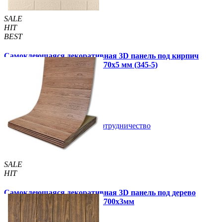
SALE
HIT
BEST
Самоклеющаяся декоративная 3D панель под кирпич
цвета слоновой кости 700x770x5 мм (345-5)
95 грн
135 грн
/шт
/шт
В закладки
Сотрудничество
Купить
SALE
HIT
Самоклеющаяся декоративная 3D панель под дерево
светлый дуб в рулоне 2800x700x3мм
320 грн
450 грн