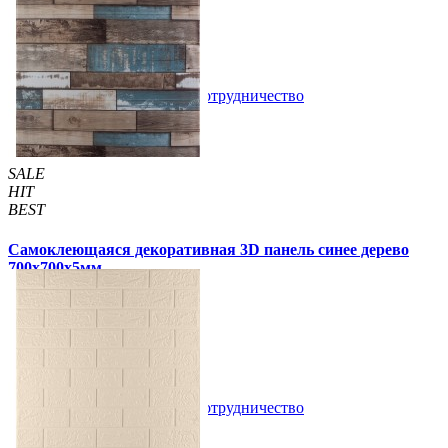
105 грн
170 грн
/шт
/шт
В закладки
Сотрудничество
Купить
SALE
HIT
BEST
Самоклеющаяся декоративная 3D панель синее дерево
700x700x5мм
99 грн
170 грн
/шт
/шт
1 отзывов
В закладки
Сотрудничество
Купить