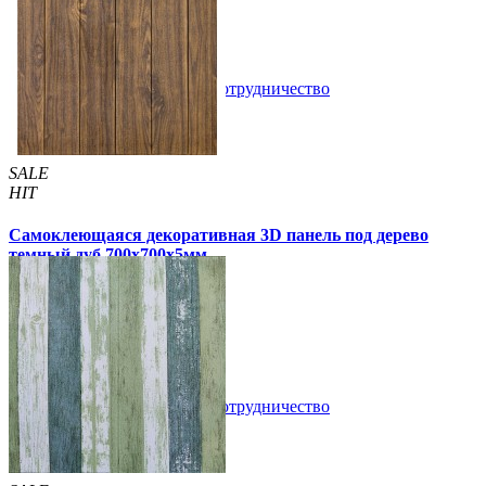
/шт
/шт
В закладки
Сотрудничество
Купить
SALE
HIT
Самоклеющаяся декоративная 3D панель под дерево
темный дуб 700x700x5мм
99 грн
170 грн
/шт
/шт
3 отзывов
В закладки
Сотрудничество
Купить