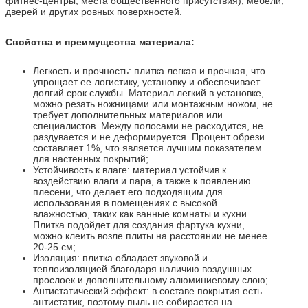
фитнес-центры, места общественного присутствия), мебели,
дверей и других ровных поверхностей.
Свойства и преимущества материала:
Легкость и прочность: плитка легкая и прочная, что
упрощает ее логистику, установку и обеспечивает
долгий срок службы. Материал легкий в установке,
можно резать ножницами или монтажным ножом, не
требует дополнительных материалов или
специалистов. Между полосами не расходится, не
раздувается и не деформируется. Процент обрези
составляет 1%, что является лучшим показателем
для настенных покрытий;
Устойчивость к влаге: материал устойчив к
воздействию влаги и пара, а также к появлению
плесени, что делает его подходящим для
использования в помещениях с высокой
влажностью, таких как ванные комнаты и кухни.
Плитка подойдет для создания фартука кухни,
можно клеить возле плиты на расстоянии не менее
20-25 см;
Изоляция: плитка обладает звуковой и
теплоизоляцией благодаря наличию воздушных
прослоек и дополнительному алюминиевому слою;
Антистатический эффект: в составе покрытия есть
антистатик, поэтому пыль не собирается на