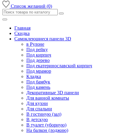
Список желаний (0)
Главная
Скидка
Самоклеющиеся панели 3D
в Рулоне
Под рейку
Под кирпич
Под дерево
Под екатеринославский кирпич
Под мрамор
Кладка
Под бамбук
Под камень
Декоративные 3D панели
Для ванной комнаты
Для кухни
Для спальни
В гостиную (зал)
В детскую
В туалет (уборную)
На балкон (лоджию)