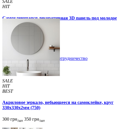
SALE
HIT
Самоклеющаяся декоративная 3D панель под молодое
дерево 700x700x5мм
105 грн
170 грн
/шт
/шт
В закладки
Сотрудничество
Купить
SALE
HIT
BEST
Акриловое зеркало, небьющееся на самоклейке, круг
330х330х2мм (750)
300 грн
350 грн
/шт
/шт