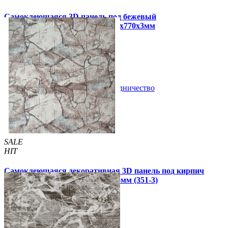
Самоклеющаяся 3D панель под бежевый
екатеринославский кирпич 700x770x3мм
69 грн
170 грн
/шт
/шт
В закладки
Сотрудничество
Купить
SALE
HIT
Самоклеющаяся декоративная 3D панель под кирпич
королевский мрамор 700x770x3мм (351-3)
79 грн
160 грн
/шт
/шт