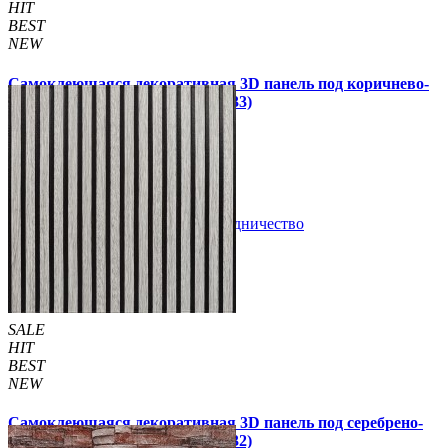
HIT
BEST
NEW
Самоклеющаяся декоративная 3D панель под коричнево-
черную рейку 680x670x5мм (2533)
160 грн
199 грн
/шт
/шт
В закладки
Сотрудничество
Купить
SALE
HIT
BEST
NEW
Самоклеющаяся декоративная 3D панель под серебрено-
черную рейку 680x670x5мм (2532)