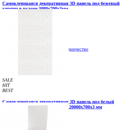
Самоклеющаяся декоративная 3D панель под бежевый
кирпич в рулоне 3080x700x3мм
309 грн
450 грн
/шт
/шт
1 отзывов
В закладки
Сотрудничество
Купить
SALE
HIT
BEST
Самоклеющаяся декоративная 3D панель под белый
матовый кирпич в рулоне 20 м 20000x700x3 мм
1 770 грн
2 899 грн
/шт
/шт