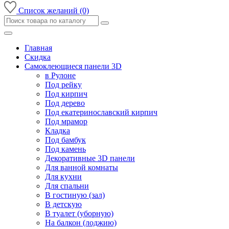
Список желаний (0)
Главная
Скидка
Самоклеющиеся панели 3D
в Рулоне
Под рейку
Под кирпич
Под дерево
Под екатеринославский кирпич
Под мрамор
Кладка
Под бамбук
Под камень
Декоративные 3D панели
Для ванной комнаты
Для кухни
Для спальни
В гостиную (зал)
В детскую
В туалет (уборную)
На балкон (лоджию)