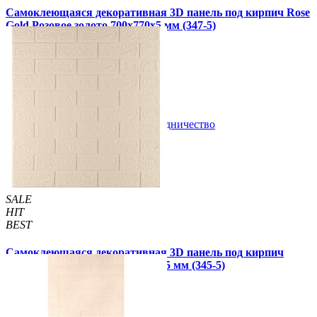
Самоклеющаяся декоративная 3D панель под кирпич Rose
Gold Розовое золото 700x770x5 мм (347-5)
95 грн
135 грн
/шт
/шт
1 отзывов
В закладки
Сотрудничество
Купить
SALE
HIT
BEST
Самоклеющаяся декоративная 3D панель под кирпич
цвета слоновой кости 700x770x5 мм (345-5)
95 грн
135 грн
/шт
/шт