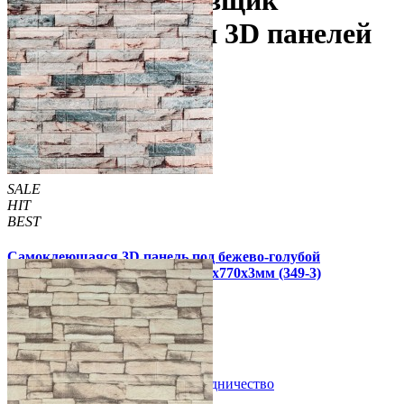
3D Loft - Поставщик
самоклеющихся 3D панелей
№1 в Украине
SALE
HIT
BEST
Самоклеющаяся 3D панель под бежево-голубой
екатеринославский кирпич 700x770x3мм (349-3)
69 грн
130 грн
/шт
/шт
В закладки
Сотрудничество
Купить