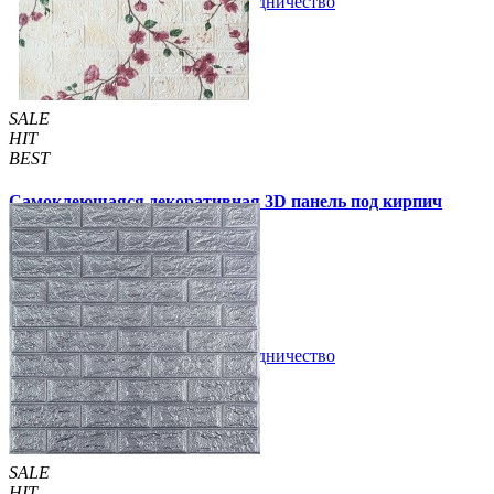
В закладки
Сотрудничество
Купить
SALE
HIT
BEST
Самоклеющаяся декоративная 3D панель под кирпич
сакура 700x770x3мм (6234-3)
79 грн
140 грн
/шт
/шт
В закладки
Сотрудничество
Купить
SALE
HIT