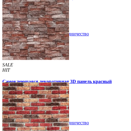
160 грн
199 грн
/шт
/шт
В закладки
Сотрудничество
Купить
SALE
HIT
Самоклеющаяся декоративная 3D панель красный
песчаник 700x770x2мм
63 грн
200 грн
/шт
/шт
В закладки
Сотрудничество
Купить