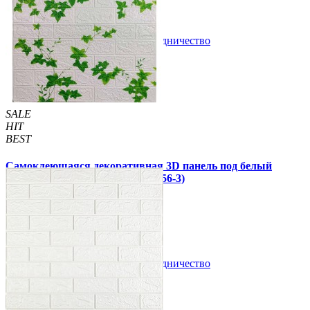
В закладки
Сотрудничество
Купить
SALE
HIT
BEST
Самоклеющаяся декоративная 3D панель под белый
кирпич плющ 700x770x3мм (5056-3)
69 грн
140 грн
/шт
/шт
В закладки
Сотрудничество
Купить