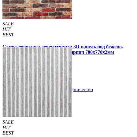
SALE
HIT
BEST
Самоклеющаяся декоративная 3D панель под бежево-
красный екатеринославский кирпич 700x770x2мм
63 грн
200 грн
/шт
/шт
В закладки
Сотрудничество
Купить
SALE
HIT
BEST