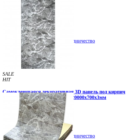
серебро в рулоне 3080x700x3мм
309 грн
450 грн
/шт
/шт
В закладки
Сотрудничество
Купить
SALE
HIT
Самоклеющаяся декоративная 3D панель под кирпич
черный мрамор в рулоне 20 м 20000x700x3мм
1 900 грн
3 300 грн
/шт
/шт
В закладки
Сотрудничество
Купить