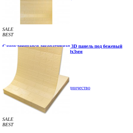
SALE
BEST
Самоклеющаяся декоративная 3D панель под бежевый
кирпич в рулоне 20 м 20000x700x3мм
1 770 грн
2 899 грн
/шт
/шт
В закладки
Сотрудничество
Купить
SALE
BEST