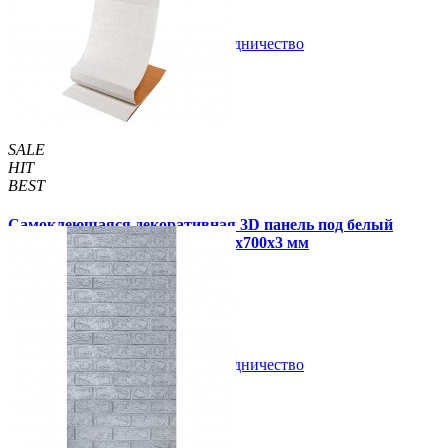
В закладки
Сотрудничество
Купить
SALE
HIT
BEST
Самоклеющаяся декоративная 3D панель под белый
матовый кирпич в рулоне 3080x700x3 мм
309 грн
450 грн
/шт
/шт
В закладки
Сотрудничество
Купить