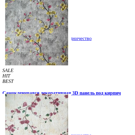
бежевый мрамор 700x770x2мм
63 грн
200 грн
/шт
/шт
В закладки
Сотрудничество
Купить
SALE
HIT
BEST
Самоклеющаяся декоративная 3D панель под кирпич
магнолия 700x770x3мм (6233-3)
79 грн
140 грн
/шт
/шт