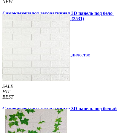
NEW
Самоклеющаяся декоративная 3D панель под бело-
серебряную рейку 680x670x5мм (2531)
160 грн
199 грн
/шт
/шт
В закладки
Сотрудничество
Купить
SALE
HIT
BEST
Самоклеющаяся декоративная 3D панель под белый
кирпич 700x770x2 мм
57 грн
109 грн
/шт
/шт