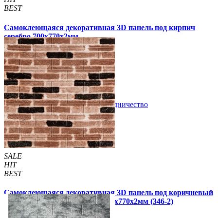
BEST
Самоклеющаяся декоративная 3D панель под кирпич
серебро 700x770x2мм
57 грн
109 грн
/шт
/шт
1 отзывов
В закладки
Сотрудничество
Купить
SALE
HIT
BEST
Самоклеющаяся декоративная 3D панель под коричневый
екатеринославский кирпич 700x770x2мм (346-2)