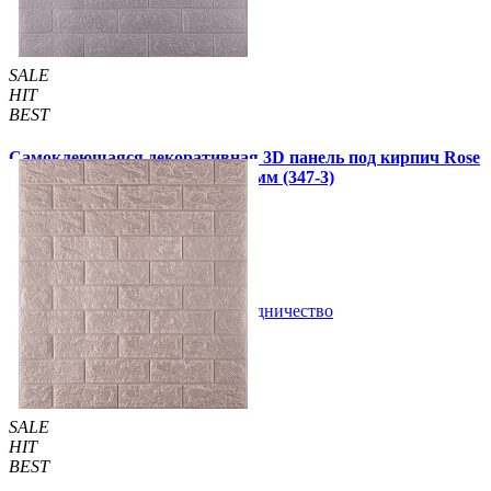
SALE
HIT
BEST
Самоклеющаяся декоративная 3D панель под кирпич Rose
Gold Розовое золото 700x770x3 мм (347-3)
65 грн
115 грн
/шт
/шт
В закладки
Сотрудничество
Купить
SALE
HIT
BEST