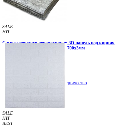
SALE
HIT
Самоклеющаяся декоративная 3D панель под кирпич
черный мрамор в рулоне 3080x700x3мм
320 грн
550 грн
/шт
/шт
В закладки
Сотрудничество
Купить
SALE
HIT
BEST