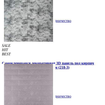
65 грн
190 грн
/шт
/шт
В закладки
Сотрудничество
Купить
SALE
HIT
BEST
Самоклеющаяся декоративная 3D панель под кирпич
серо-синий мрамор 700x770x3мм (218-3)
79 грн
140 грн
/шт
/шт
В закладки
Сотрудничество
Купить