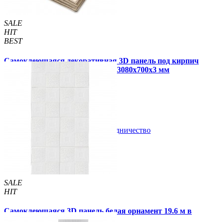
SALE
HIT
BEST
Самоклеющаяся декоративная 3D панель под кирпич
цвета слоновой кости в рулоне 3080x700x3 мм
340 грн
450 грн
/шт
/шт
В закладки
Сотрудничество
Купить
SALE
HIT
Самоклеющаяся 3D панель белая орнамент 19.6 м в
рулоне 19600x700x3мм