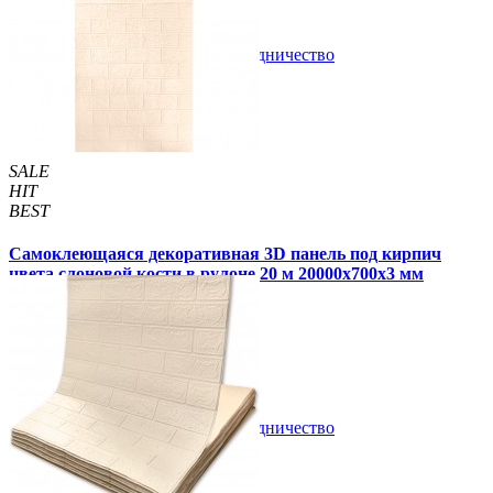
В закладки
Сотрудничество
Купить
SALE
HIT
BEST
Самоклеющаяся декоративная 3D панель под кирпич
цвета слоновой кости в рулоне 20 м 20000x700x3 мм
2 040 грн
2 899 грн
/шт
/шт
1 отзывов
В закладки
Сотрудничество
Купить