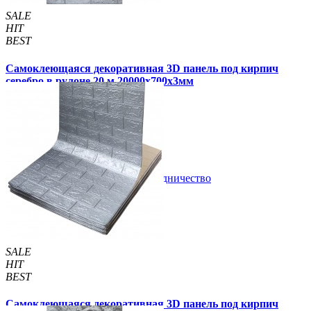
SALE
HIT
BEST
Самоклеющаяся декоративная 3D панель под кирпич
серебро в рулоне 20 м 20000x700x3мм
1 770 грн
2 999 грн
/шт
/шт
1 отзывов
В закладки
Сотрудничество
Купить
SALE
HIT
BEST
Самоклеющаяся декоративная 3D панель под кирпич