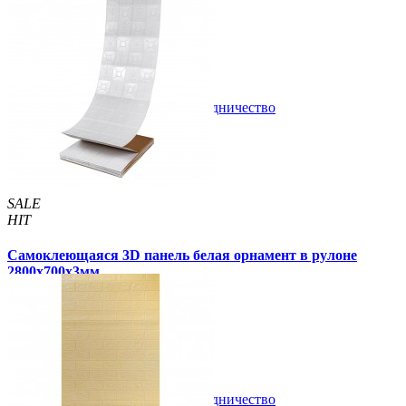
2 099 грн
2 999 грн
/шт
/шт
В закладки
Сотрудничество
Купить
SALE
HIT
Самоклеющаяся 3D панель белая орнамент в рулоне
2800x700x3мм
369 грн
599 грн
/шт
/шт
1 отзывов
В закладки
Сотрудничество
Купить