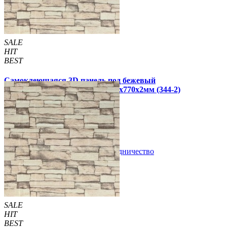
SALE
HIT
BEST
Самоклеющаяся 3D панель под бежевый
екатеринославский кирпич 700x770x2мм (344-2)
65 грн
120 грн
/шт
/шт
В закладки
Сотрудничество
Купить
SALE
HIT
BEST