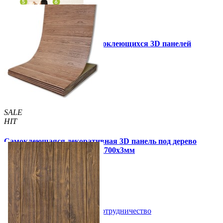
Инструкция установки самоклеющихся 3D панелей
Другие так же купили
SALE
HIT
Самоклеющаяся декоративная 3D панель под дерево
светлый дуб в рулоне 2800x700x3мм
320 грн
450 грн
/шт
/шт
В закладки
Сотрудничество
Купить