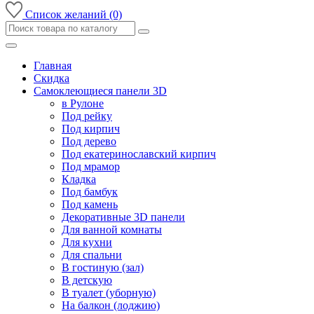
Список желаний (0)
Главная
Скидка
Самоклеющиеся панели 3D
в Рулоне
Под рейку
Под кирпич
Под дерево
Под екатеринославский кирпич
Под мрамор
Кладка
Под бамбук
Под камень
Декоративные 3D панели
Для ванной комнаты
Для кухни
Для спальни
В гостиную (зал)
В детскую
В туалет (уборную)
На балкон (лоджию)