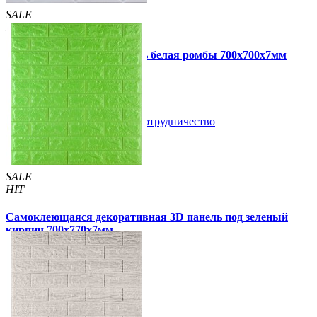
SALE
HIT
Самоклеющаяся 3D панель белая ромбы 700x700x7мм
109 грн
160 грн
/шт
/шт
В закладки
Сотрудничество
Купить
SALE
HIT
Самоклеющаяся декоративная 3D панель под зеленый
кирпич 700x770x7мм
105 грн
163 грн
/шт
/шт
5 отзывов