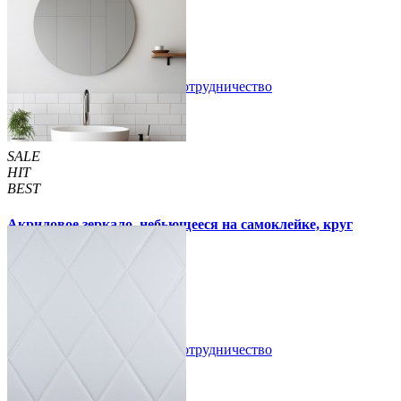
105 грн
170 грн
/шт
/шт
В закладки
Сотрудничество
Купить
SALE
HIT
BEST
Акриловое зеркало, небьющееся на самоклейке, круг
330х330х2мм (750)
300 грн
350 грн
/шт
/шт
В закладки
Сотрудничество
Купить