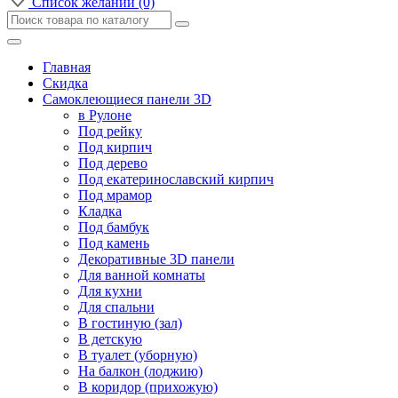
Список желаний (0)
Главная
Скидка
Самоклеющиеся панели 3D
в Рулоне
Под рейку
Под кирпич
Под дерево
Под екатеринославский кирпич
Под мрамор
Кладка
Под бамбук
Под камень
Декоративные 3D панели
Для ванной комнаты
Для кухни
Для спальни
В гостиную (зал)
В детскую
В туалет (уборную)
На балкон (лоджию)
В коридор (прихожую)