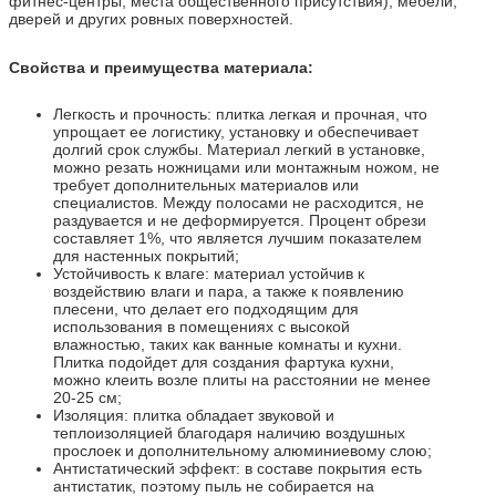
фитнес-центры, места общественного присутствия), мебели,
дверей и других ровных поверхностей.
Свойства и преимущества материала:
Легкость и прочность: плитка легкая и прочная, что
упрощает ее логистику, установку и обеспечивает
долгий срок службы. Материал легкий в установке,
можно резать ножницами или монтажным ножом, не
требует дополнительных материалов или
специалистов. Между полосами не расходится, не
раздувается и не деформируется. Процент обрези
составляет 1%, что является лучшим показателем
для настенных покрытий;
Устойчивость к влаге: материал устойчив к
воздействию влаги и пара, а также к появлению
плесени, что делает его подходящим для
использования в помещениях с высокой
влажностью, таких как ванные комнаты и кухни.
Плитка подойдет для создания фартука кухни,
можно клеить возле плиты на расстоянии не менее
20-25 см;
Изоляция: плитка обладает звуковой и
теплоизоляцией благодаря наличию воздушных
прослоек и дополнительному алюминиевому слою;
Антистатический эффект: в составе покрытия есть
антистатик, поэтому пыль не собирается на