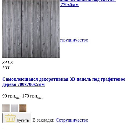
серый кирпич полоска 700x770x5мм
109 грн
170 грн
/шт
/шт
В закладки
Сотрудничество
Купить
SALE
HIT
Самоклеющаяся декоративная 3D панель под графитовое
дерево 700x700x5мм
99 грн
170 грн
/шт
/шт
В закладки
Сотрудничество
Купить