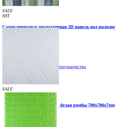
SALE
HIT
Самоклеющаяся декоративная 3D панель под молодое
дерево 700x700x5мм
105 грн
170 грн
/шт
/шт
В закладки
Сотрудничество
Купить
SALE
HIT
Самоклеющаяся 3D панель белая ромбы 700x700x7мм
109 грн
160 грн
/шт
/шт