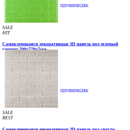
В закладки
Сотрудничество
Купить
SALE
HIT
Самоклеющаяся декоративная 3D панель под зеленый
кирпич 700x770x7мм
105 грн
163 грн
/шт
/шт
5 отзывов
В закладки
Сотрудничество
Купить
SALE
BEST
Самоклеющаяся декоративная 3D панель под светло-