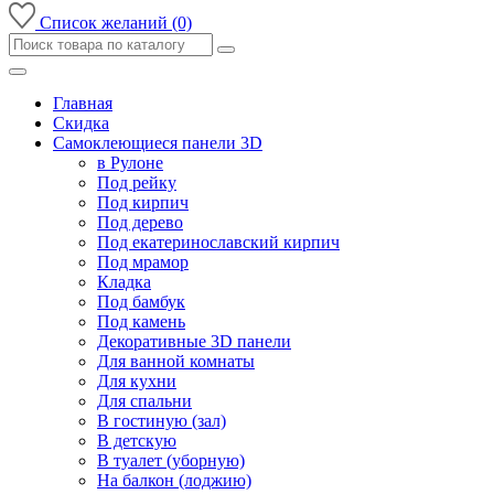
Список желаний (0)
Главная
Скидка
Самоклеющиеся панели 3D
в Рулоне
Под рейку
Под кирпич
Под дерево
Под екатеринославский кирпич
Под мрамор
Кладка
Под бамбук
Под камень
Декоративные 3D панели
Для ванной комнаты
Для кухни
Для спальни
В гостиную (зал)
В детскую
В туалет (уборную)
На балкон (лоджию)