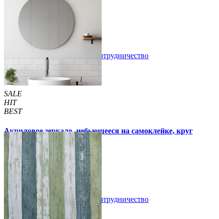
99 грн
170 грн
/шт
/шт
3 отзывов
В закладки
Сотрудничество
Купить
SALE
HIT
BEST
Акриловое зеркало, небьющееся на самоклейке, круг
330х330х2мм (750)
300 грн
350 грн
/шт
/шт
В закладки
Сотрудничество
Купить