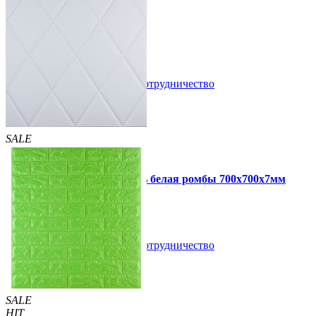
300 грн
350 грн
/шт
/шт
В закладки
Сотрудничество
Купить
SALE
HIT
Самоклеющаяся 3D панель белая ромбы 700x700x7мм
109 грн
160 грн
/шт
/шт
В закладки
Сотрудничество
Купить
SALE
HIT