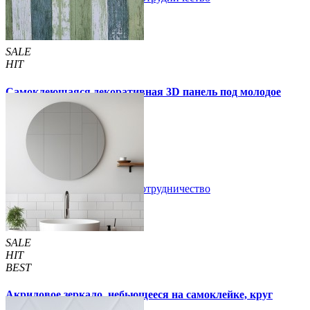
SALE
HIT
Самоклеющаяся декоративная 3D панель под молодое
дерево 700x700x5мм
105 грн
170 грн
/шт
/шт
В закладки
Сотрудничество
Купить
SALE
HIT
BEST
Акриловое зеркало, небьющееся на самоклейке, круг
330х330х2мм (750)