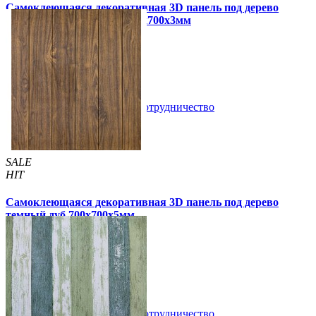
Самоклеющаяся декоративная 3D панель под дерево
светлый дуб в рулоне 2800x700x3мм
320 грн
450 грн
/шт
/шт
В закладки
Сотрудничество
Купить
SALE
HIT
Самоклеющаяся декоративная 3D панель под дерево
темный дуб 700x700x5мм
99 грн
170 грн
/шт
/шт
3 отзывов
В закладки
Сотрудничество
Купить