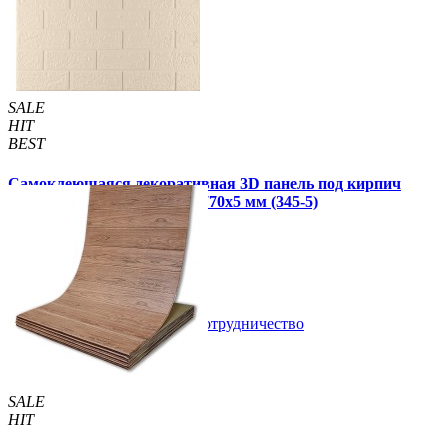
Другие так же купили
SALE
HIT
BEST
Самоклеющаяся декоративная 3D панель под кирпич
цвета слоновой кости 700x770x5 мм (345-5)
95 грн
135 грн
/шт
/шт
В закладки
Сотрудничество
Купить
SALE
HIT