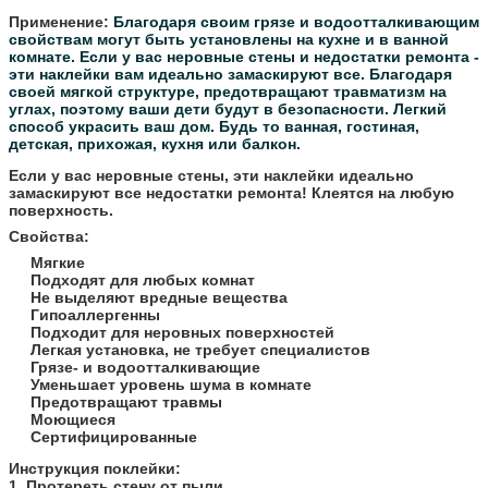
Применение:
Благодаря своим грязе и водоотталкивающим
свойствам могут быть установлены на кухне и в ванной
комнате.
Если у вас неровные стены и недостатки ремонта -
эти наклейки вам идеально замаскируют все.
Благодаря
своей мягкой структуре, предотвращают травматизм на
углах, поэтому ваши дети будут в безопасности.
Легкий
способ украсить ваш дом. Будь то ванная, гостиная,
детская, прихожая, кухня или балкон.
Если у вас неровные стены, эти наклейки идеально
замаскируют все недостатки ремонта! Клеятся на любую
поверхность.
Свойства:
Мягкие
Подходят для любых комнат
Не выделяют вредные вещества
Гипоаллергенны
Подходит для неровных поверхностей
Легкая установка, не требует специалистов
Грязе- и водоотталкивающие
Уменьшает уровень шума в комнате
Предотвращают травмы
Моющиеся
Сертифицированные
​Инструкция поклейки:
1. Протереть стену от пыли