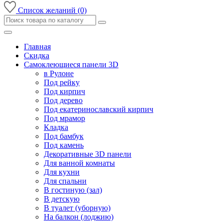
Список желаний (0)
Главная
Скидка
Самоклеющиеся панели 3D
в Рулоне
Под рейку
Под кирпич
Под дерево
Под екатеринославский кирпич
Под мрамор
Кладка
Под бамбук
Под камень
Декоративные 3D панели
Для ванной комнаты
Для кухни
Для спальни
В гостиную (зал)
В детскую
В туалет (уборную)
На балкон (лоджию)