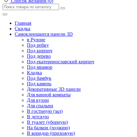
Список желаний (0)
Главная
Скидка
Самоклеющиеся панели 3D
в Рулоне
Под рейку
Под кирпич
Под дерево
Под екатеринославский кирпич
Под мрамор
Кладка
Под бамбук
Под камень
Декоративные 3D панели
Для ванной комнаты
Для кухни
Для спальни
В гостиную (зал)
В детскую
В туалет (уборную)
На балкон (лоджию)
В коридор (прихожую)