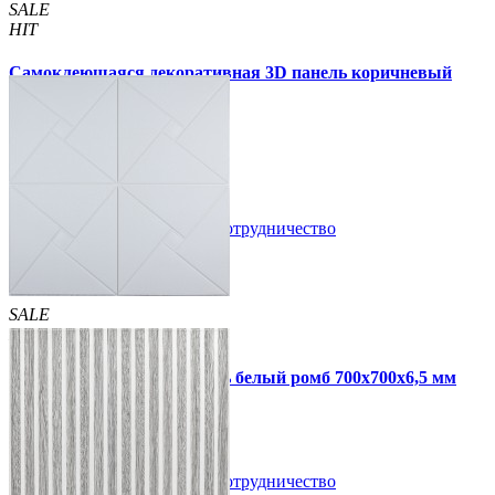
SALE
HIT
Самоклеющаяся декоративная 3D панель коричневый
бамбук 700x700x8мм
135 грн
210 грн
/шт
/шт
В закладки
Сотрудничество
Купить
SALE
HIT
Самоклеющаяся 3D панель белый ромб 700x700x6,5 мм
109 грн
210 грн
/шт
/шт
В закладки
Сотрудничество
Купить