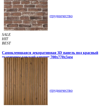
69 грн
140 грн
/шт
/шт
В закладки
Сотрудничество
Купить
SALE
HIT
BEST
Самоклеющаяся декоративная 3D панель под красный
екатеринославский кирпич 700x770x5мм
105 грн
180 грн
/шт
/шт
4 отзывов
В закладки
Сотрудничество
Купить