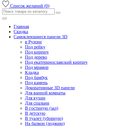
Список желаний (0)
Главная
Скидка
Самоклеющиеся панели 3D
в Рулоне
Под рейку
Под кирпич
Под дерево
Под екатеринославский кирпич
Под мрамор
Кладка
Под бамбук
Под камень
Декоративные 3D панели
Для ванной комнаты
Для кухни
Для спальни
В гостиную (зал)
В детскую
В туалет (уборную)
На балкон (лоджию)