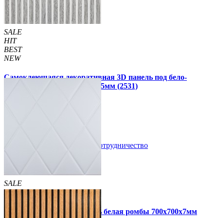
SALE
HIT
BEST
NEW
Самоклеющаяся декоративная 3D панель под бело-
серебряную рейку 680x670x5мм (2531)
160 грн
199 грн
/шт
/шт
В закладки
Сотрудничество
Купить
SALE
HIT
Самоклеющаяся 3D панель белая ромбы 700x700x7мм