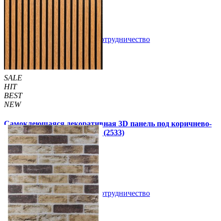
109 грн
160 грн
/шт
/шт
В закладки
Сотрудничество
Купить
SALE
HIT
BEST
NEW
Самоклеющаяся декоративная 3D панель под коричнево-
черную рейку 680x670x5мм (2533)
160 грн
199 грн
/шт
/шт
В закладки
Сотрудничество
Купить