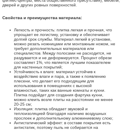
фитнес-центры, места общественного присутствия), мебели,
дверей и других ровных поверхностей.
Свойства и преимущества материала:
Легкость и прочность: плитка легкая и прочная, что
упрощает ее логистику, установку и обеспечивает
долгий срок службы. Материал легкий в установке,
можно резать ножницами или монтажным ножом, не
требует дополнительных материалов или
специалистов. Между полосами не расходится, не
раздувается и не деформируется. Процент обрези
составляет 1%, что является лучшим показателем
для настенных покрытий;
Устойчивость к влаге: материал устойчив к
воздействию влаги и пара, а также к появлению
плесени, что делает его подходящим для
использования в помещениях с высокой
влажностью, таких как ванные комнаты и кухни.
Плитка подойдет для создания фартука кухни,
можно клеить возле плиты на расстоянии не менее
20-25 см;
Изоляция: плитка обладает звуковой и
теплоизоляцией благодаря наличию воздушных
прослоек и дополнительному алюминиевому слою;
Антистатический эффект: в составе покрытия есть
антистатик, поэтому пыль не собирается на