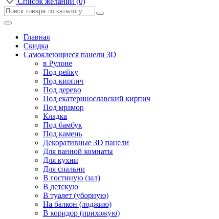
Список желаний (0)
Главная
Скидка
Самоклеющиеся панели 3D
в Рулоне
Под рейку
Под кирпич
Под дерево
Под екатеринославский кирпич
Под мрамор
Кладка
Под бамбук
Под камень
Декоративные 3D панели
Для ванной комнаты
Для кухни
Для спальни
В гостиную (зал)
В детскую
В туалет (уборную)
На балкон (лоджию)
В коридор (прихожую)