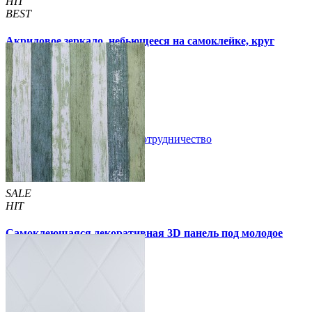
HIT
BEST
Акриловое зеркало, небьющееся на самоклейке, круг
330х330х2мм (750)
300 грн
350 грн
/шт
/шт
В закладки
Сотрудничество
Купить
SALE
HIT
Самоклеющаяся декоративная 3D панель под молодое
дерево 700x700x5мм
105 грн
170 грн
/шт
/шт