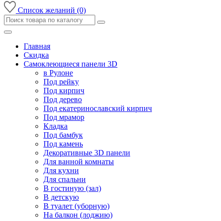
Список желаний (0)
Главная
Скидка
Самоклеющиеся панели 3D
в Рулоне
Под рейку
Под кирпич
Под дерево
Под екатеринославский кирпич
Под мрамор
Кладка
Под бамбук
Под камень
Декоративные 3D панели
Для ванной комнаты
Для кухни
Для спальни
В гостиную (зал)
В детскую
В туалет (уборную)
На балкон (лоджию)