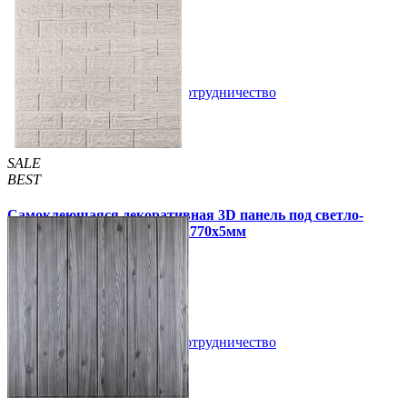
105 грн
163 грн
/шт
/шт
5 отзывов
В закладки
Сотрудничество
Купить
SALE
BEST
Самоклеющаяся декоративная 3D панель под светло-
серый кирпич полоска 700x770x5мм
109 грн
170 грн
/шт
/шт
В закладки
Сотрудничество
Купить