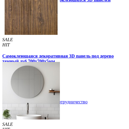
Другие так же купили
SALE
HIT
Самоклеющаяся декоративная 3D панель под дерево
темный дуб 700x700x5мм
99 грн
170 грн
/шт
/шт
3 отзывов
В закладки
Сотрудничество
Купить
SALE