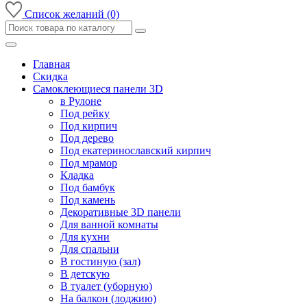
Список желаний (0)
Главная
Скидка
Самоклеющиеся панели 3D
в Рулоне
Под рейку
Под кирпич
Под дерево
Под екатеринославский кирпич
Под мрамор
Кладка
Под бамбук
Под камень
Декоративные 3D панели
Для ванной комнаты
Для кухни
Для спальни
В гостиную (зал)
В детскую
В туалет (уборную)
На балкон (лоджию)