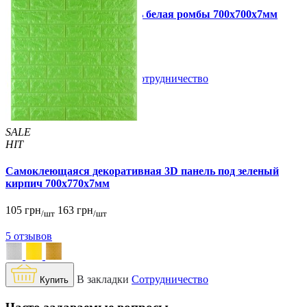
Самоклеющаяся 3D панель белая ромбы 700x700x7мм
109 грн
160 грн
/шт
/шт
В закладки
Сотрудничество
Купить
SALE
HIT
Самоклеющаяся декоративная 3D панель под зеленый
кирпич 700x770x7мм
105 грн
163 грн
/шт
/шт
5 отзывов
В закладки
Сотрудничество
Купить