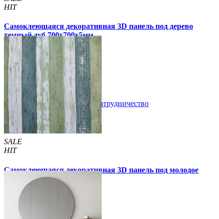
HIT
Самоклеющаяся декоративная 3D панель под дерево
темный дуб 700x700x5мм
99 грн
170 грн
/шт
/шт
3 отзывов
В закладки
Сотрудничество
Купить
SALE
HIT
Самоклеющаяся декоративная 3D панель под молодое
дерево 700x700x5мм
105 грн
170 грн
/шт
/шт