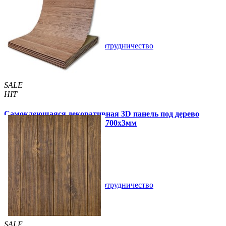
95 грн
135 грн
/шт
/шт
В закладки
Сотрудничество
Купить
SALE
HIT
Самоклеющаяся декоративная 3D панель под дерево
светлый дуб в рулоне 2800x700x3мм
320 грн
450 грн
/шт
/шт
В закладки
Сотрудничество
Купить
SALE