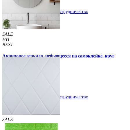
В закладки
Сотрудничество
Купить
SALE
HIT
BEST
Акриловое зеркало, небьющееся на самоклейке, круг
330х330х2мм (750)
300 грн
350 грн
/шт
/шт
В закладки
Сотрудничество
Купить
SALE
HIT