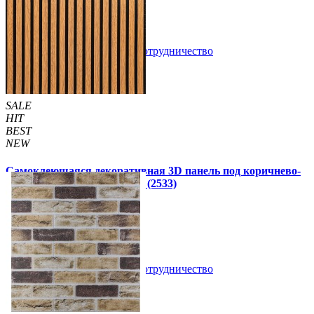
109 грн
160 грн
/шт
/шт
В закладки
Сотрудничество
Купить
SALE
HIT
BEST
NEW
Самоклеющаяся декоративная 3D панель под коричнево-
черную рейку 680x670x5мм (2533)
160 грн
199 грн
/шт
/шт
В закладки
Сотрудничество
Купить