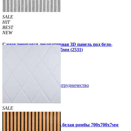
SALE
HIT
BEST
NEW
Самоклеющаяся декоративная 3D панель под бело-
серебряную рейку 680x670x5мм (2531)
160 грн
199 грн
/шт
/шт
В закладки
Сотрудничество
Купить
SALE
HIT
Самоклеющаяся 3D панель белая ромбы 700x700x7мм