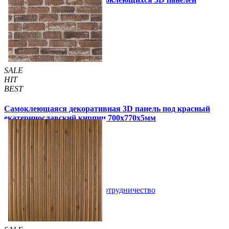
Другие так же купили
SALE
HIT
BEST
Самоклеющаяся декоративная 3D панель под красный
екатеринославский кирпич 700x770x5мм
105 грн
180 грн
/шт
/шт
4 отзывов
В закладки
Сотрудничество
Купить