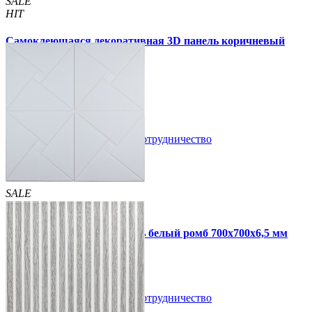
SALE
HIT
Самоклеющаяся декоративная 3D панель коричневый
бамбук 700x700x8мм
135 грн
210 грн
/шт
/шт
В закладки
Сотрудничество
Купить
SALE
HIT
Самоклеющаяся 3D панель белый ромб 700x700x6,5 мм
109 грн
210 грн
/шт
/шт
В закладки
Сотрудничество
Купить