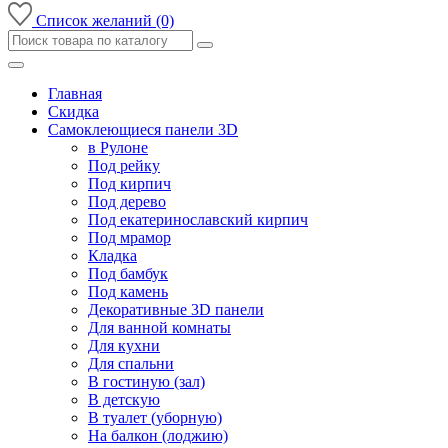
Список желаний (0)
Главная
Скидка
Самоклеющиеся панели 3D
в Рулоне
Под рейку
Под кирпич
Под дерево
Под екатеринославский кирпич
Под мрамор
Кладка
Под бамбук
Под камень
Декоративные 3D панели
Для ванной комнаты
Для кухни
Для спальни
В гостиную (зал)
В детскую
В туалет (уборную)
На балкон (лоджию)