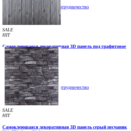
В закладки
Сотрудничество
Купить
SALE
HIT
Самоклеющаяся декоративная 3D панель под графитовое
дерево 700x700x5мм
99 грн
170 грн
/шт
/шт
В закладки
Сотрудничество
Купить
SALE
HIT
Самоклеющаяся декоративная 3D панель серый песчаник