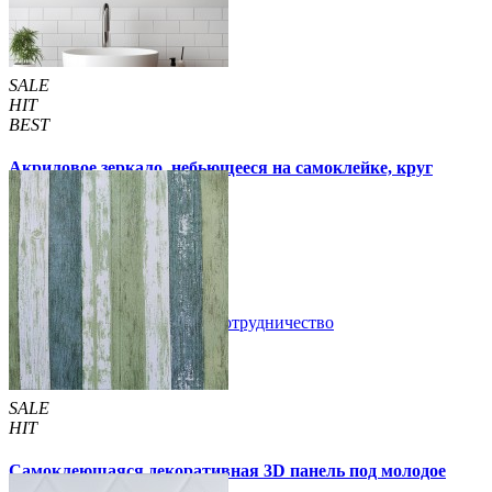
SALE
HIT
BEST
Акриловое зеркало, небьющееся на самоклейке, круг
330х330х2мм (750)
300 грн
350 грн
/шт
/шт
В закладки
Сотрудничество
Купить
SALE
HIT
Самоклеющаяся декоративная 3D панель под молодое
дерево 700x700x5мм