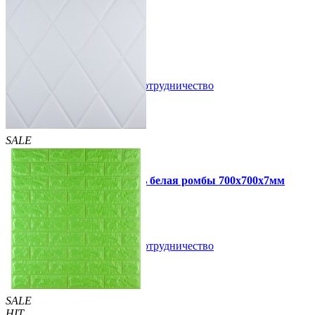
105 грн
170 грн
/шт
/шт
В закладки
Сотрудничество
Купить
SALE
HIT
Самоклеющаяся 3D панель белая ромбы 700x700x7мм
109 грн
160 грн
/шт
/шт
В закладки
Сотрудничество
Купить
SALE
HIT