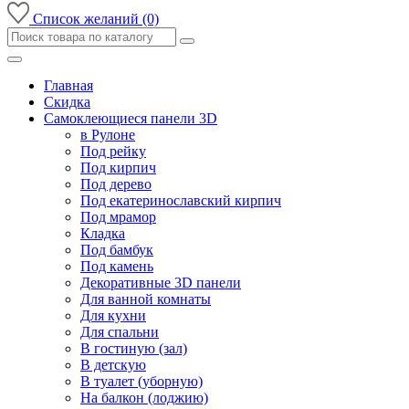
Список желаний (0)
Главная
Скидка
Самоклеющиеся панели 3D
в Рулоне
Под рейку
Под кирпич
Под дерево
Под екатеринославский кирпич
Под мрамор
Кладка
Под бамбук
Под камень
Декоративные 3D панели
Для ванной комнаты
Для кухни
Для спальни
В гостиную (зал)
В детскую
В туалет (уборную)
На балкон (лоджию)