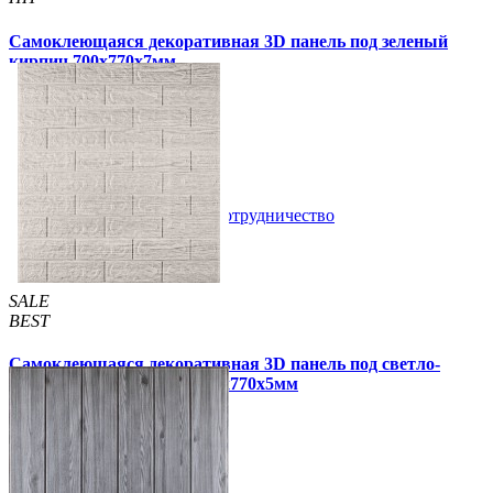
Самоклеющаяся декоративная 3D панель под зеленый
кирпич 700x770x7мм
105 грн
163 грн
/шт
/шт
5 отзывов
В закладки
Сотрудничество
Купить
SALE
BEST
Самоклеющаяся декоративная 3D панель под светло-
серый кирпич полоска 700x770x5мм
109 грн
170 грн
/шт
/шт