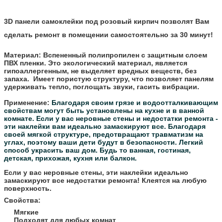
3D панели самоклейки под
розовый
кирпич позволят Вам
сделать ремонт в помещении самостоятельно за 30 минут!
Материал:
Вспененный полипропилен с защитным слоем
ПВХ пленки. Это экологический материал, является
гипоаллергенным, не выделяет вредных веществ, без
запаха. Имеет пористую структуру, что позволяет панелям
удерживать тепло, поглощать звуки, гасить вибрации.
Применение:
Благодаря своим грязе и водоотталкивающим
свойствам могут быть установлены на кухне и в ванной
комнате.
Если у вас неровные стены и недостатки ремонта -
эти наклейки вам идеально замаскируют все.
Благодаря
своей мягкой структуре, предотвращают травматизм на
углах, поэтому ваши дети будут в безопасности.
Легкий
способ украсить ваш дом. Будь то ванная, гостиная,
детская, прихожая, кухня или балкон.
Если у вас неровные стены, эти наклейки идеально
замаскируют все недостатки ремонта! Клеятся на любую
поверхность.
Свойства:
Мягкие
Подходят для любых комнат