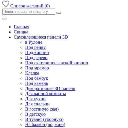
Список желаний (0)
Главная
Скидка
Самоклеющиеся панели 3D
в Рулоне
Под рейку
Под кирпич
Под дерево
Под екатеринославский кирпич
Под мрамор
Кладка
Под бамбук
Под камень
Декоративные 3D панели
Для ванной комнаты
Для кухни
Для спальни
В гостиную (зал)
В детскую
В туалет (уборную)
На балкон (лоджию)