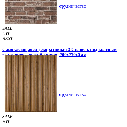
В закладки
Сотрудничество
Купить
SALE
HIT
BEST
Самоклеющаяся декоративная 3D панель под красный
екатеринославский кирпич 700x770x5мм
105 грн
180 грн
/шт
/шт
4 отзывов
В закладки
Сотрудничество
Купить
SALE
HIT