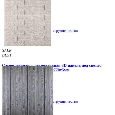
105 грн
163 грн
/шт
/шт
5 отзывов
В закладки
Сотрудничество
Купить
SALE
BEST
Самоклеющаяся декоративная 3D панель под светло-
серый кирпич полоска 700x770x5мм
109 грн
170 грн
/шт
/шт
В закладки
Сотрудничество
Купить