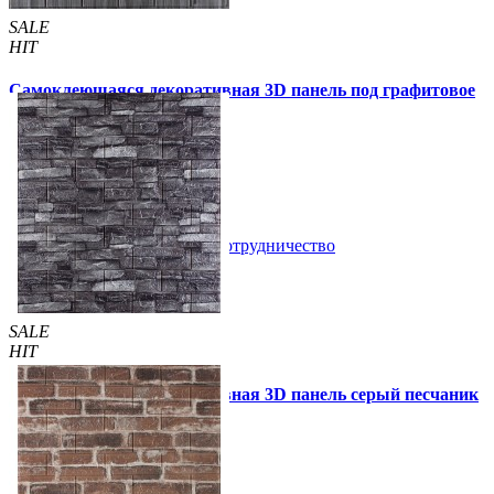
SALE
HIT
Самоклеющаяся декоративная 3D панель под графитовое
дерево 700x700x5мм
99 грн
170 грн
/шт
/шт
В закладки
Сотрудничество
Купить
SALE
HIT
Самоклеющаяся декоративная 3D панель серый песчаник
700x770x3мм (59-3)
69 грн
140 грн
/шт
/шт