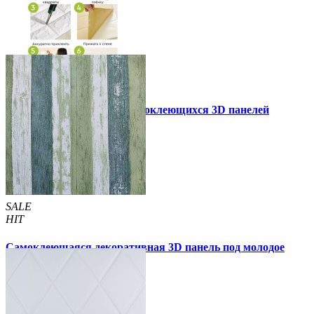
Инструкция установки самоклеющихся 3D панелей
Другие так же купили
SALE
HIT
Самоклеющаяся декоративная 3D панель под молодое
дерево 700x700x5мм
105 грн
170 грн
/шт
/шт