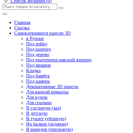
Список желаний (0)
Главная
Скидка
Самоклеющиеся панели 3D
в Рулоне
Под рейку
Под кирпич
Под дерево
Под екатеринославский кирпич
Под мрамор
Кладка
Под бамбук
Под камень
Декоративные 3D панели
Для ванной комнаты
Для кухни
Для спальни
В гостиную (зал)
В детскую
В туалет (уборную)
На балкон (лоджию)
В коридор (прихожую)