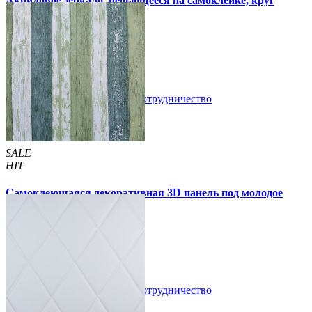
Акриловое зеркало, небьющееся на самоклейке, круг
330х330х2мм (750)
300 грн
350 грн
/шт
/шт
В закладки
Сотрудничество
Купить
SALE
HIT
Самоклеющаяся декоративная 3D панель под молодое
дерево 700x700x5мм
105 грн
170 грн
/шт
/шт
В закладки
Сотрудничество
Купить