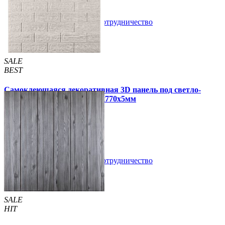
В закладки
Сотрудничество
Купить
SALE
BEST
Самоклеющаяся декоративная 3D панель под светло-
серый кирпич полоска 700x770x5мм
109 грн
170 грн
/шт
/шт
В закладки
Сотрудничество
Купить
SALE
HIT