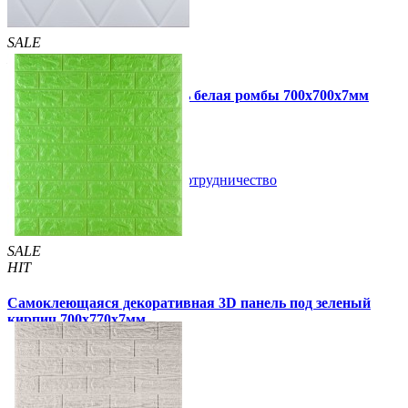
SALE
HIT
Самоклеющаяся 3D панель белая ромбы 700x700x7мм
109 грн
160 грн
/шт
/шт
В закладки
Сотрудничество
Купить
SALE
HIT
Самоклеющаяся декоративная 3D панель под зеленый
кирпич 700x770x7мм
105 грн
163 грн
/шт
/шт
5 отзывов