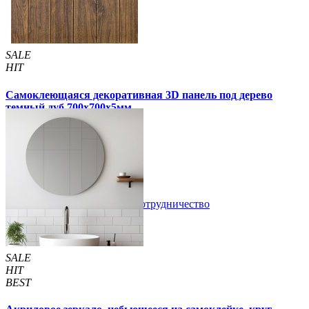
SALE
HIT
Самоклеющаяся декоративная 3D панель под дерево
темный дуб 700x700x5мм
99 грн
170 грн
/шт
/шт
3 отзывов
В закладки
Сотрудничество
Купить
SALE
HIT
BEST