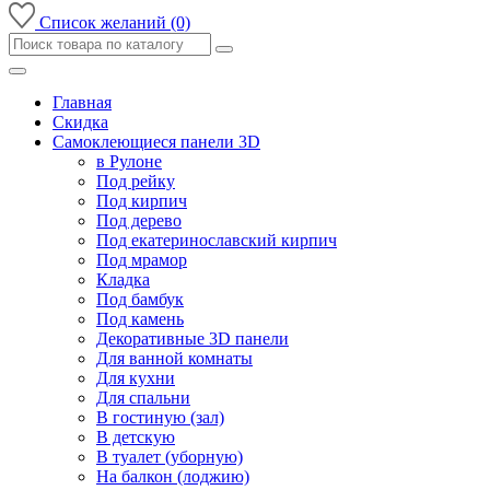
Список желаний (0)
Главная
Скидка
Самоклеющиеся панели 3D
в Рулоне
Под рейку
Под кирпич
Под дерево
Под екатеринославский кирпич
Под мрамор
Кладка
Под бамбук
Под камень
Декоративные 3D панели
Для ванной комнаты
Для кухни
Для спальни
В гостиную (зал)
В детскую
В туалет (уборную)
На балкон (лоджию)