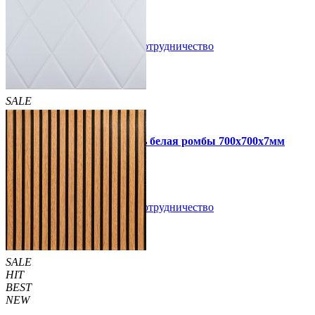
В закладки
Сотрудничество
Купить
SALE
HIT
Самоклеющаяся 3D панель белая ромбы 700x700x7мм
109 грн
160 грн
/шт
/шт
В закладки
Сотрудничество
Купить
SALE
HIT
BEST
NEW