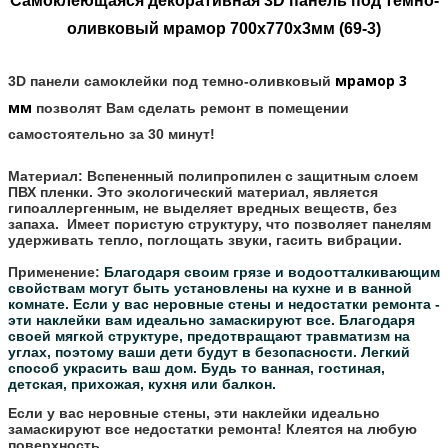
Самоклеющаяся декоративная 3D панель под темно-
оливковый мрамор 700x770x3мм (69-3)
мрамор 3
3D панели самоклейки под
темно-оливковый
мм
позволят Вам сделать ремонт в помещении
самостоятельно за 30 минут!
Материал:
Вспененный полипропилен с защитным слоем
ПВХ пленки. Это экологический материал, является
гипоаллергенным, не выделяет вредных веществ, без
запаха. Имеет пористую структуру, что позволяет панелям
удерживать тепло, поглощать звуки, гасить вибрации.
Применение:
Благодаря своим грязе и водоотталкивающим
свойствам могут быть установлены на кухне и в ванной
комнате.
Если у вас неровные стены и недостатки ремонта -
эти наклейки вам идеально замаскируют все.
Благодаря
своей мягкой структуре, предотвращают травматизм на
углах, поэтому ваши дети будут в безопасности.
Легкий
способ украсить ваш дом. Будь то ванная, гостиная,
детская, прихожая, кухня или балкон.
Если у вас неровные стены, эти наклейки идеально
замаскируют все недостатки ремонта! Клеятся на любую
поверхность.