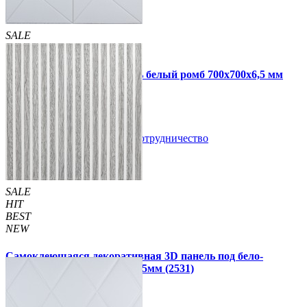
SALE
HIT
Самоклеющаяся 3D панель белый ромб 700x700x6,5 мм
109 грн
210 грн
/шт
/шт
В закладки
Сотрудничество
Купить
SALE
HIT
BEST
NEW
Самоклеющаяся декоративная 3D панель под бело-
серебряную рейку 680x670x5мм (2531)
160 грн
199 грн
/шт
/шт