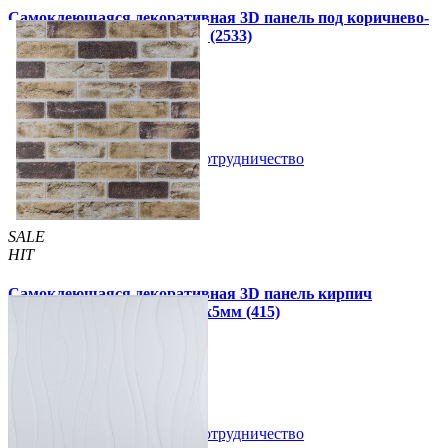
Самоклеющаяся декоративная 3D панель под коричнево-
черную рейку 680x670x5мм (2533)
160 грн
199 грн
/шт
/шт
В закладки
Сотрудничество
Купить
SALE
HIT
Самоклеющаяся декоративная 3D панель кирпич
песочный клинкер 700x700x5мм (415)
109 грн
180 грн
/шт
/шт
В закладки
Сотрудничество
Купить