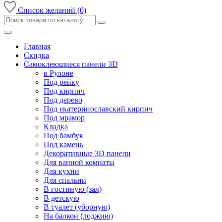
Список желаний (0)
Главная
Скидка
Самоклеющиеся панели 3D
в Рулоне
Под рейку
Под кирпич
Под дерево
Под екатеринославский кирпич
Под мрамор
Кладка
Под бамбук
Под камень
Декоративные 3D панели
Для ванной комнаты
Для кухни
Для спальни
В гостиную (зал)
В детскую
В туалет (уборную)
На балкон (лоджию)