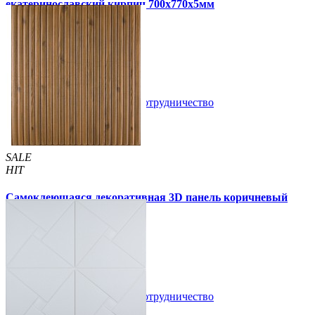
екатеринославский кирпич 700x770x5мм
105 грн
180 грн
/шт
/шт
4 отзывов
В закладки
Сотрудничество
Купить
SALE
HIT
Самоклеющаяся декоративная 3D панель коричневый
бамбук 700x700x8мм
135 грн
210 грн
/шт
/шт
В закладки
Сотрудничество
Купить