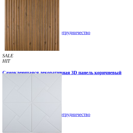
105 грн
180 грн
/шт
/шт
4 отзывов
В закладки
Сотрудничество
Купить
SALE
HIT
Самоклеющаяся декоративная 3D панель коричневый
бамбук 700x700x8мм
135 грн
210 грн
/шт
/шт
В закладки
Сотрудничество
Купить