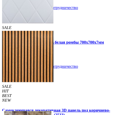
В закладки
Сотрудничество
Купить
SALE
HIT
Самоклеющаяся 3D панель белая ромбы 700x700x7мм
109 грн
160 грн
/шт
/шт
В закладки
Сотрудничество
Купить
SALE
HIT
BEST
NEW
Самоклеющаяся декоративная 3D панель под коричнево-
черную рейку 680x670x5мм (2533)