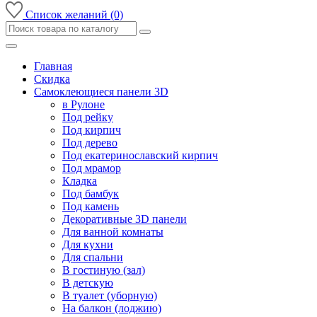
Список желаний (0)
Главная
Скидка
Самоклеющиеся панели 3D
в Рулоне
Под рейку
Под кирпич
Под дерево
Под екатеринославский кирпич
Под мрамор
Кладка
Под бамбук
Под камень
Декоративные 3D панели
Для ванной комнаты
Для кухни
Для спальни
В гостиную (зал)
В детскую
В туалет (уборную)
На балкон (лоджию)