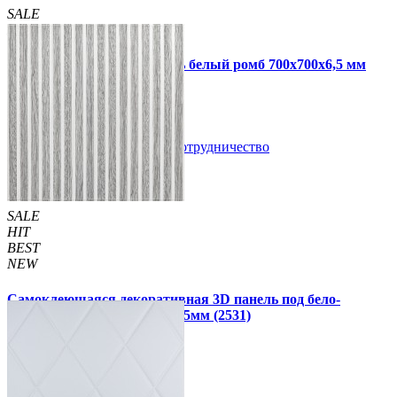
SALE
HIT
Самоклеющаяся 3D панель белый ромб 700x700x6,5 мм
109 грн
210 грн
/шт
/шт
В закладки
Сотрудничество
Купить
SALE
HIT
BEST
NEW
Самоклеющаяся декоративная 3D панель под бело-
серебряную рейку 680x670x5мм (2531)
160 грн
199 грн
/шт
/шт