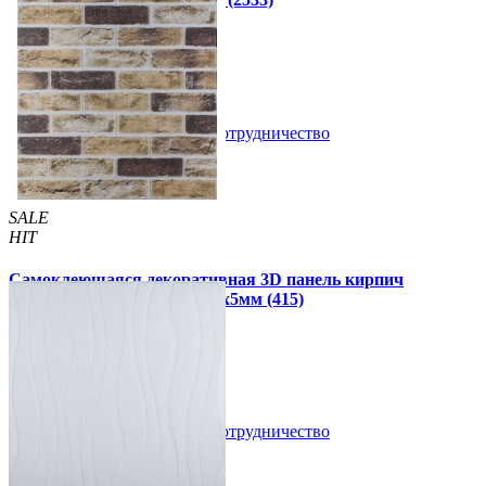
160 грн
199 грн
/шт
/шт
В закладки
Сотрудничество
Купить
SALE
HIT
Самоклеющаяся декоративная 3D панель кирпич
песочный клинкер 700x700x5мм (415)
109 грн
180 грн
/шт
/шт
В закладки
Сотрудничество
Купить