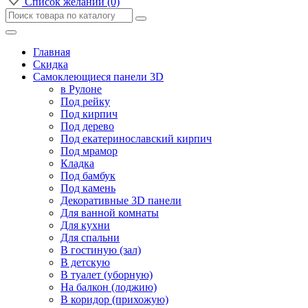
Список желаний (0)
Главная
Скидка
Самоклеющиеся панели 3D
в Рулоне
Под рейку
Под кирпич
Под дерево
Под екатеринославский кирпич
Под мрамор
Кладка
Под бамбук
Под камень
Декоративные 3D панели
Для ванной комнаты
Для кухни
Для спальни
В гостиную (зал)
В детскую
В туалет (уборную)
На балкон (лоджию)
В коридор (прихожую)