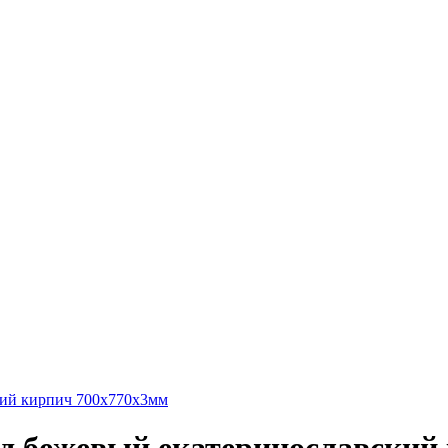
кий кирпич 700x770x3мм