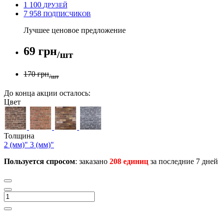
1 100
ДРУЗЕЙ
7 958
ПОДПИСЧИКОВ
Лучшее ценовое предложение
69 грн
/шт
170 грн
/шт
До конца акции осталось:
Цвет
Толщина
2 (мм)"
3 (мм)"
Пользуется спросом
: заказано
208 единиц
за последние 7 дней