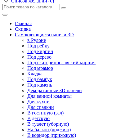
Список желаний (0)
Главная
Скидка
Самоклеющиеся панели 3D
в Рулоне
Под рейку
Под кирпич
Под дерево
Под екатеринославский кирпич
Под мрамор
Кладка
Под бамбук
Под камень
Декоративные 3D панели
Для ванной комнаты
Для кухни
Для спальни
В гостиную (зал)
В детскую
В туалет (уборную)
На балкон (лоджию)
В коридор (прихожую)