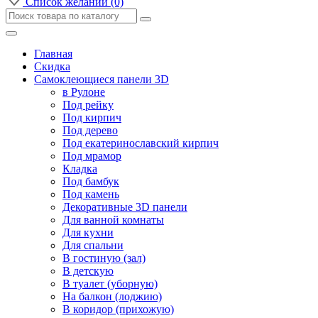
Список желаний (0)
Главная
Скидка
Самоклеющиеся панели 3D
в Рулоне
Под рейку
Под кирпич
Под дерево
Под екатеринославский кирпич
Под мрамор
Кладка
Под бамбук
Под камень
Декоративные 3D панели
Для ванной комнаты
Для кухни
Для спальни
В гостиную (зал)
В детскую
В туалет (уборную)
На балкон (лоджию)
В коридор (прихожую)