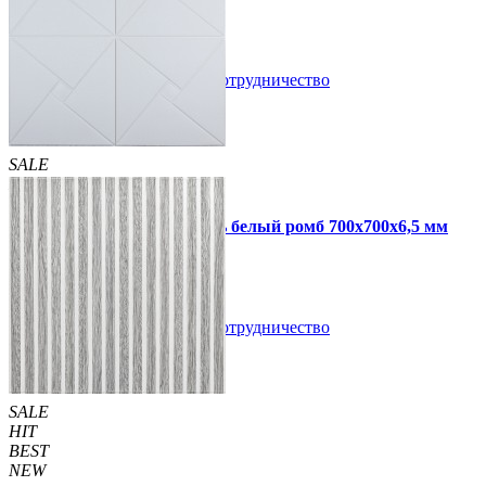
В закладки
Сотрудничество
Купить
SALE
HIT
Самоклеющаяся 3D панель белый ромб 700x700x6,5 мм
109 грн
210 грн
/шт
/шт
В закладки
Сотрудничество
Купить
SALE
HIT
BEST
NEW