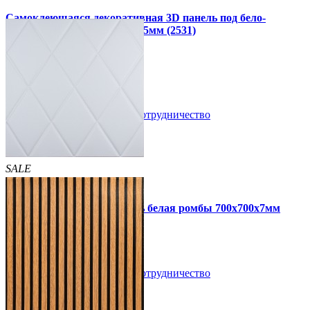
Самоклеющаяся декоративная 3D панель под бело-
серебряную рейку 680x670x5мм (2531)
160 грн
199 грн
/шт
/шт
В закладки
Сотрудничество
Купить
SALE
HIT
Самоклеющаяся 3D панель белая ромбы 700x700x7мм
109 грн
160 грн
/шт
/шт
В закладки
Сотрудничество
Купить