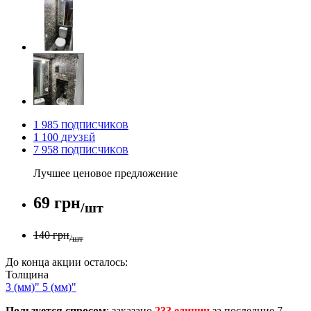
1 985
ПОДПИСЧИКОВ
1 100
ДРУЗЕЙ
7 958
ПОДПИСЧИКОВ
Лучшее ценовое предложение
69 грн
/шт
140 грн
/шт
До конца акции осталось:
Толщина
3 (мм)"
5 (мм)"
Пользуется спросом
: заказано
233 единиц
за последние 7