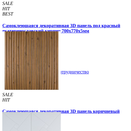
SALE
HIT
BEST
Самоклеющаяся декоративная 3D панель под красный
екатеринославский кирпич 700x770x5мм
105 грн
180 грн
/шт
/шт
4 отзывов
В закладки
Сотрудничество
Купить
SALE
HIT
Самоклеющаяся декоративная 3D панель коричневый
бамбук 700x700x8мм
135 грн
210 грн
/шт
/шт