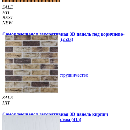
SALE
HIT
BEST
NEW
Самоклеющаяся декоративная 3D панель под коричнево-
черную рейку 680x670x5мм (2533)
160 грн
199 грн
/шт
/шт
В закладки
Сотрудничество
Купить
SALE
HIT
Самоклеющаяся декоративная 3D панель кирпич
песочный клинкер 700x700x5мм (415)