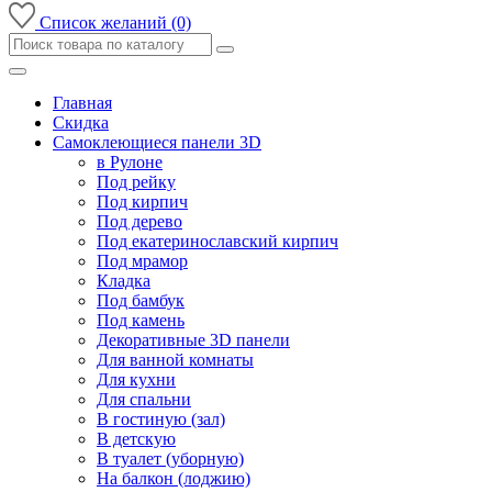
Список желаний (0)
Главная
Скидка
Самоклеющиеся панели 3D
в Рулоне
Под рейку
Под кирпич
Под дерево
Под екатеринославский кирпич
Под мрамор
Кладка
Под бамбук
Под камень
Декоративные 3D панели
Для ванной комнаты
Для кухни
Для спальни
В гостиную (зал)
В детскую
В туалет (уборную)
На балкон (лоджию)