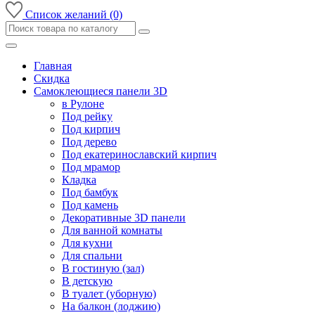
Список желаний (0)
Главная
Скидка
Самоклеющиеся панели 3D
в Рулоне
Под рейку
Под кирпич
Под дерево
Под екатеринославский кирпич
Под мрамор
Кладка
Под бамбук
Под камень
Декоративные 3D панели
Для ванной комнаты
Для кухни
Для спальни
В гостиную (зал)
В детскую
В туалет (уборную)
На балкон (лоджию)