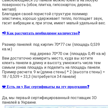
Самоклеющиеся 3D панели можно клеить на любую
поверхность (обои, плитка, гипсокартон, дерево,
металл).
Благодаря своей пористой структуре полимер:
эластичен, хорошо удерживает тепло, поглощает звук,
гасит вибрации и, при этом, имеет малый удельный вес.
📢 Как рассчитать необходимое количество❓
Размер панелей: под кирпич 70*77 см. (площадь 0,539
кв.м.)
под дерево 70*70 см. (площадь 0,49 кв.м)
Вам достаточно измерить место, куда вы хотите
клеить панели в длину и высоту, умножить числа тем
самым узнав площадь и поделить на площадь панели.
Пример расчета: 9 м (длина стены) * 2 (высота стены) =
18 / 0,539 = 33,3 (потребуется 34 панели)
❤️ Есть ли у Вас сертификаты на эту продукцию❓
Да, мы первый сертифицированный поставщик 3D
панелей в Украине.