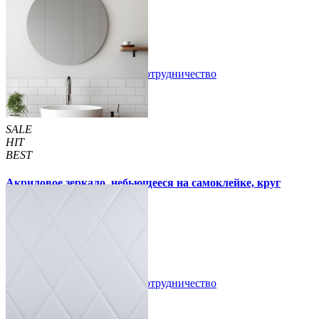
105 грн
170 грн
/шт
/шт
В закладки
Сотрудничество
Купить
SALE
HIT
BEST
Акриловое зеркало, небьющееся на самоклейке, круг
330х330х2мм (750)
300 грн
350 грн
/шт
/шт
В закладки
Сотрудничество
Купить