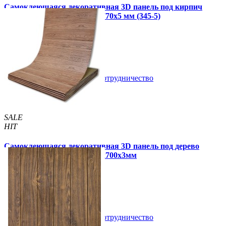
Самоклеющаяся декоративная 3D панель под кирпич
цвета слоновой кости 700x770x5 мм (345-5)
95 грн
135 грн
/шт
/шт
В закладки
Сотрудничество
Купить
SALE
HIT
Самоклеющаяся декоративная 3D панель под дерево
светлый дуб в рулоне 2800x700x3мм
320 грн
450 грн
/шт
/шт
В закладки
Сотрудничество
Купить