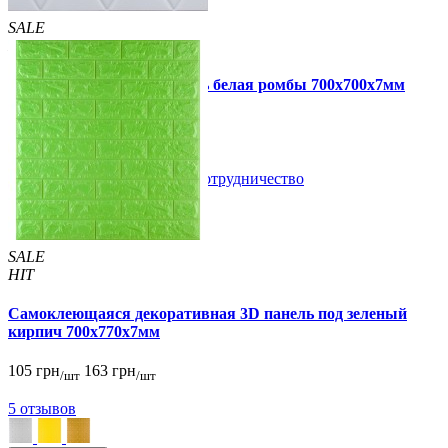
SALE
HIT
Самоклеющаяся 3D панель белая ромбы 700x700x7мм
109 грн
160 грн
/шт
/шт
В закладки
Сотрудничество
Купить
SALE
HIT
Самоклеющаяся декоративная 3D панель под зеленый
кирпич 700x770x7мм
105 грн
163 грн
/шт
/шт
5 отзывов