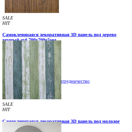
SALE
HIT
Самоклеющаяся декоративная 3D панель под дерево
темный дуб 700x700x5мм
99 грн
170 грн
/шт
/шт
3 отзывов
В закладки
Сотрудничество
Купить
SALE
HIT
Самоклеющаяся декоративная 3D панель под молодое
дерево 700x700x5мм