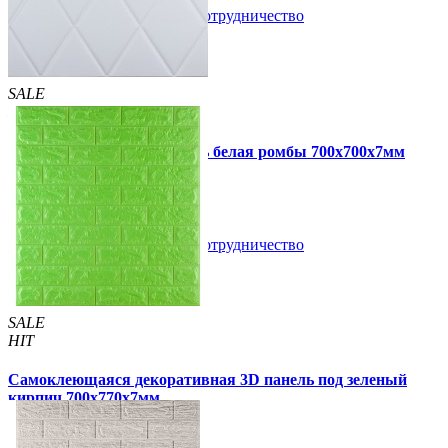
В закладки
Сотрудничество
Купить
SALE
HIT
Самоклеющаяся 3D панель белая ромбы 700x700x7мм
109 грн
160 грн
/шт
/шт
В закладки
Сотрудничество
Купить
SALE
HIT
Самоклеющаяся декоративная 3D панель под зеленый
кирпич 700x770x7мм
105 грн
163 грн
/шт
/шт