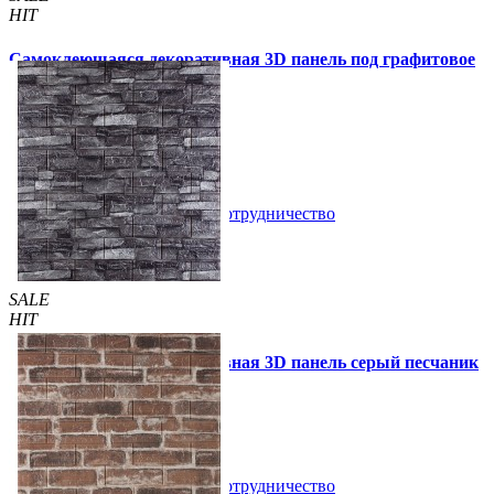
HIT
Самоклеющаяся декоративная 3D панель под графитовое
дерево 700x700x5мм
99 грн
170 грн
/шт
/шт
В закладки
Сотрудничество
Купить
SALE
HIT
Самоклеющаяся декоративная 3D панель серый песчаник
700x770x3мм (59-3)
69 грн
140 грн
/шт
/шт
В закладки
Сотрудничество
Купить