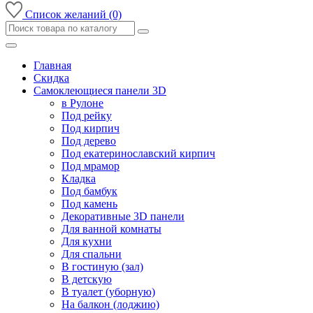
Список желаний (0)
Главная
Скидка
Самоклеющиеся панели 3D
в Рулоне
Под рейку
Под кирпич
Под дерево
Под екатеринославский кирпич
Под мрамор
Кладка
Под бамбук
Под камень
Декоративные 3D панели
Для ванной комнаты
Для кухни
Для спальни
В гостиную (зал)
В детскую
В туалет (уборную)
На балкон (лоджию)