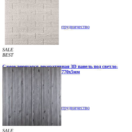
5 отзывов
В закладки
Сотрудничество
Купить
SALE
BEST
Самоклеющаяся декоративная 3D панель под светло-
серый кирпич полоска 700x770x5мм
109 грн
170 грн
/шт
/шт
В закладки
Сотрудничество
Купить
SALE