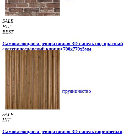
SALE
HIT
BEST
Самоклеющаяся декоративная 3D панель под красный
екатеринославский кирпич 700x770x5мм
105 грн
180 грн
/шт
/шт
4 отзывов
В закладки
Сотрудничество
Купить
SALE
HIT
Самоклеющаяся декоративная 3D панель коричневый