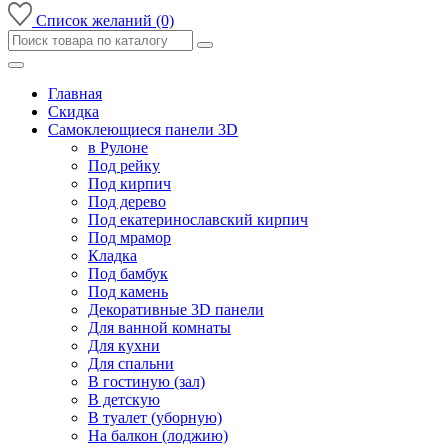
Список желаний (0)
Главная
Скидка
Самоклеющиеся панели 3D
в Рулоне
Под рейку
Под кирпич
Под дерево
Под екатеринославский кирпич
Под мрамор
Кладка
Под бамбук
Под камень
Декоративные 3D панели
Для ванной комнаты
Для кухни
Для спальни
В гостиную (зал)
В детскую
В туалет (уборную)
На балкон (лоджию)