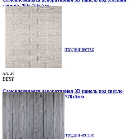
кирпич 700x770x7мм
105 грн
163 грн
/шт
/шт
5 отзывов
В закладки
Сотрудничество
Купить
SALE
BEST
Самоклеющаяся декоративная 3D панель под светло-
серый кирпич полоска 700x770x5мм
109 грн
170 грн
/шт
/шт
В закладки
Сотрудничество
Купить