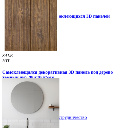
Инструкция установки самоклеющихся 3D панелей
Другие так же купили
SALE
HIT
Самоклеющаяся декоративная 3D панель под дерево
темный дуб 700x700x5мм
99 грн
170 грн
/шт
/шт
3 отзывов
В закладки
Сотрудничество
Купить