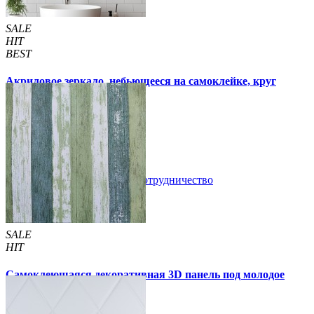
SALE
HIT
BEST
Акриловое зеркало, небьющееся на самоклейке, круг
330х330х2мм (750)
300 грн
350 грн
/шт
/шт
В закладки
Сотрудничество
Купить
SALE
HIT
Самоклеющаяся декоративная 3D панель под молодое
дерево 700x700x5мм