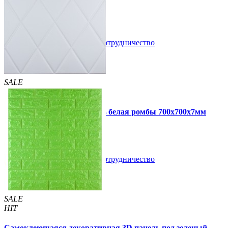
105 грн
170 грн
/шт
/шт
В закладки
Сотрудничество
Купить
SALE
HIT
Самоклеющаяся 3D панель белая ромбы 700x700x7мм
109 грн
160 грн
/шт
/шт
В закладки
Сотрудничество
Купить
SALE
HIT
Самоклеющаяся декоративная 3D панель под зеленый