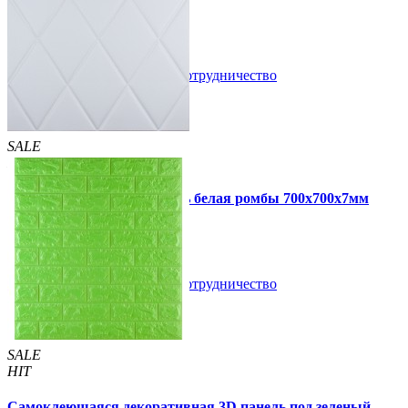
/шт
/шт
В закладки
Сотрудничество
Купить
SALE
HIT
Самоклеющаяся 3D панель белая ромбы 700x700x7мм
109 грн
160 грн
/шт
/шт
В закладки
Сотрудничество
Купить
SALE
HIT
Самоклеющаяся декоративная 3D панель под зеленый