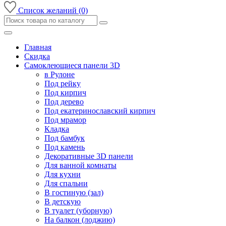
Список желаний (0)
Главная
Скидка
Самоклеющиеся панели 3D
в Рулоне
Под рейку
Под кирпич
Под дерево
Под екатеринославский кирпич
Под мрамор
Кладка
Под бамбук
Под камень
Декоративные 3D панели
Для ванной комнаты
Для кухни
Для спальни
В гостиную (зал)
В детскую
В туалет (уборную)
На балкон (лоджию)