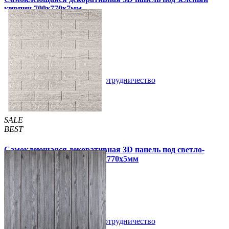
кирпич 700x770x7мм
105 грн
163 грн
/шт
/шт
5 отзывов
В закладки
Сотрудничество
Купить
SALE
BEST
Самоклеющаяся декоративная 3D панель под светло-
серый кирпич полоска 700x770x5мм
109 грн
170 грн
/шт
/шт
В закладки
Сотрудничество
Купить