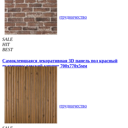
69 грн
140 грн
/шт
/шт
В закладки
Сотрудничество
Купить
SALE
HIT
BEST
Самоклеющаяся декоративная 3D панель под красный
екатеринославский кирпич 700x770x5мм
105 грн
180 грн
/шт
/шт
4 отзывов
В закладки
Сотрудничество
Купить