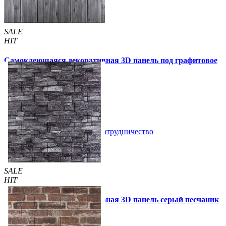
SALE
HIT
Самоклеющаяся декоративная 3D панель под графитовое
дерево 700x700x5мм
99 грн
170 грн
/шт
/шт
В закладки
Сотрудничество
Купить
SALE
HIT
Самоклеющаяся декоративная 3D панель серый песчаник
700x770x3мм (59-3)