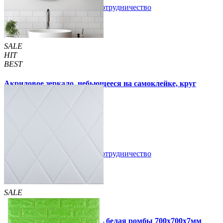
В закладки
Сотрудничество
Купить
SALE
HIT
BEST
Акриловое зеркало, небьющееся на самоклейке, круг
330х330х2мм (750)
300 грн
350 грн
/шт
/шт
В закладки
Сотрудничество
Купить
SALE
HIT
Самоклеющаяся 3D панель белая ромбы 700x700x7мм