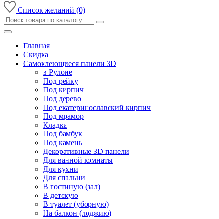
Список желаний (0)
Главная
Скидка
Самоклеющиеся панели 3D
в Рулоне
Под рейку
Под кирпич
Под дерево
Под екатеринославский кирпич
Под мрамор
Кладка
Под бамбук
Под камень
Декоративные 3D панели
Для ванной комнаты
Для кухни
Для спальни
В гостиную (зал)
В детскую
В туалет (уборную)
На балкон (лоджию)