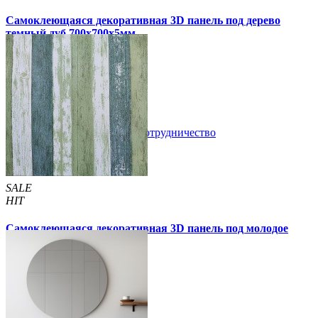
Самоклеющаяся декоративная 3D панель под дерево
темный дуб 700x700x5мм
99 грн
170 грн
/шт
/шт
3 отзывов
В закладки
Сотрудничество
Купить
SALE
HIT
Самоклеющаяся декоративная 3D панель под молодое
дерево 700x700x5мм
105 грн
170 грн
/шт
/шт