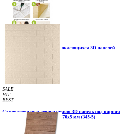
Инструкция установки самоклеющихся 3D панелей
Другие так же купили
SALE
HIT
BEST
Самоклеющаяся декоративная 3D панель под кирпич
цвета слоновой кости 700x770x5 мм (345-5)
95 грн
135 грн
/шт
/шт