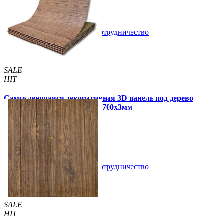
В закладки
Сотрудничество
Купить
SALE
HIT
Самоклеющаяся декоративная 3D панель под дерево
светлый дуб в рулоне 2800x700x3мм
320 грн
450 грн
/шт
/шт
В закладки
Сотрудничество
Купить
SALE
HIT