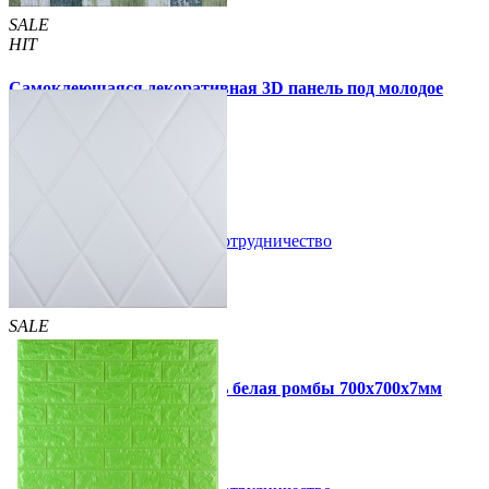
SALE
HIT
Самоклеющаяся декоративная 3D панель под молодое
дерево 700x700x5мм
105 грн
170 грн
/шт
/шт
В закладки
Сотрудничество
Купить
SALE
HIT
Самоклеющаяся 3D панель белая ромбы 700x700x7мм
109 грн
160 грн
/шт
/шт