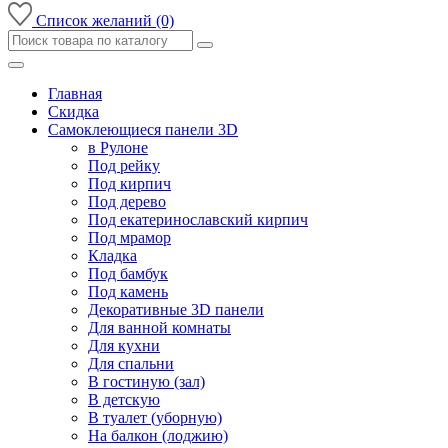
Список желаний (0)
Главная
Скидка
Самоклеющиеся панели 3D
в Рулоне
Под рейку
Под кирпич
Под дерево
Под екатеринославский кирпич
Под мрамор
Кладка
Под бамбук
Под камень
Декоративные 3D панели
Для ванной комнаты
Для кухни
Для спальни
В гостиную (зал)
В детскую
В туалет (уборную)
На балкон (лоджию)