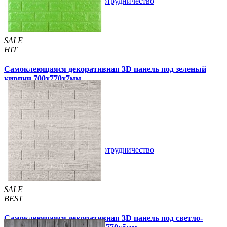
В закладки
Сотрудничество
Купить
SALE
HIT
Самоклеющаяся декоративная 3D панель под зеленый
кирпич 700x770x7мм
105 грн
163 грн
/шт
/шт
5 отзывов
В закладки
Сотрудничество
Купить
SALE
BEST
Самоклеющаяся декоративная 3D панель под светло-