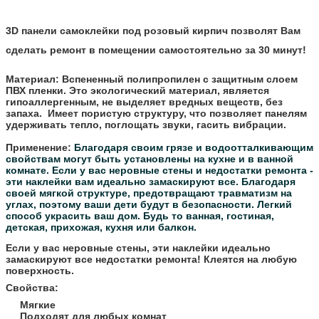
3D панели самоклейки под
розовый
кирпич позволят Вам
сделать ремонт в помещении самостоятельно за 30 минут!
Материал:
Вспененный полипропилен с защитным слоем
ПВХ пленки. Это экологический материал, является
гипоаллергенным, не выделяет вредных веществ, без
запаха. Имеет пористую структуру, что позволяет панелям
удерживать тепло, поглощать звуки, гасить вибрации.
Применение:
Благодаря своим грязе и водоотталкивающим
свойствам могут быть установлены на кухне и в ванной
комнате.
Если у вас неровные стены и недостатки ремонта -
эти наклейки вам идеально замаскируют все.
Благодаря
своей мягкой структуре, предотвращают травматизм на
углах, поэтому ваши дети будут в безопасности.
Легкий
способ украсить ваш дом. Будь то ванная, гостиная,
детская, прихожая, кухня или балкон.
Если у вас неровные стены, эти наклейки идеально
замаскируют все недостатки ремонта! Клеятся на любую
поверхность.
Свойства:
Мягкие
Подходят для любых комнат