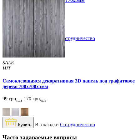
серый кирпич полоска 700x770x5мм
109 грн
170 грн
/шт
/шт
В закладки
Сотрудничество
Купить
SALE
HIT
Самоклеющаяся декоративная 3D панель под графитовое
дерево 700x700x5мм
99 грн
170 грн
/шт
/шт
В закладки
Сотрудничество
Купить
Часто задаваемые вопросы