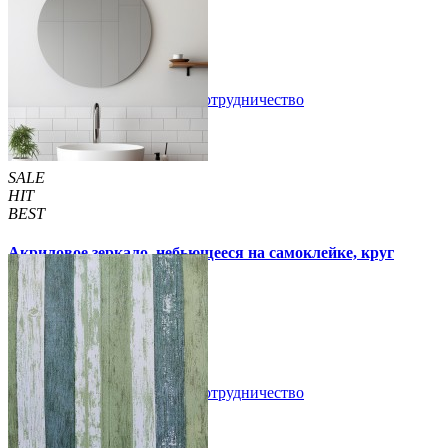
/шт
/шт
3 отзывов
В закладки
Сотрудничество
Купить
SALE
HIT
BEST
Акриловое зеркало, небьющееся на самоклейке, круг
330х330х2мм (750)
300 грн
350 грн
/шт
/шт
В закладки
Сотрудничество
Купить