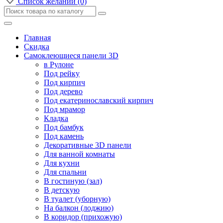
Список желаний (0)
Главная
Скидка
Самоклеющиеся панели 3D
в Рулоне
Под рейку
Под кирпич
Под дерево
Под екатеринославский кирпич
Под мрамор
Кладка
Под бамбук
Под камень
Декоративные 3D панели
Для ванной комнаты
Для кухни
Для спальни
В гостиную (зал)
В детскую
В туалет (уборную)
На балкон (лоджию)
В коридор (прихожую)