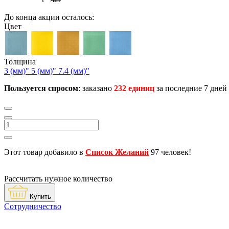
/шт
До конца акции осталось:
Цвет
Толщина
3 (мм)"
5 (мм)"
7.4 (мм)"
Пользуется спросом
: заказано
232 единиц
за последние 7 дней
Этот товар добавило в
Список Желаний
97 человек!
Рассчитать нужное количество
Купить
Сотрудничество