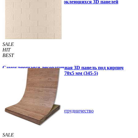
Инструкция установки самоклеющихся 3D панелей
Другие так же купили
SALE
HIT
BEST
Самоклеющаяся декоративная 3D панель под кирпич
цвета слоновой кости 700x770x5 мм (345-5)
95 грн
135 грн
/шт
/шт
В закладки
Сотрудничество
Купить
SALE