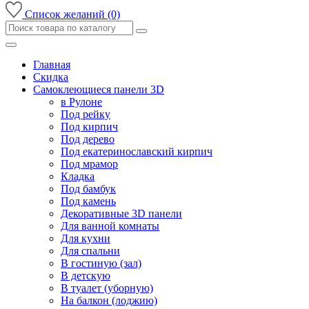
Список желаний (0)
Главная
Скидка
Самоклеющиеся панели 3D
в Рулоне
Под рейку
Под кирпич
Под дерево
Под екатеринославский кирпич
Под мрамор
Кладка
Под бамбук
Под камень
Декоративные 3D панели
Для ванной комнаты
Для кухни
Для спальни
В гостиную (зал)
В детскую
В туалет (уборную)
На балкон (лоджию)