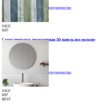
В закладки
Сотрудничество
Купить
SALE
HIT
Самоклеющаяся декоративная 3D панель под молодое
дерево 700x700x5мм
105 грн
170 грн
/шт
/шт
В закладки
Сотрудничество
Купить
SALE
HIT
BEST