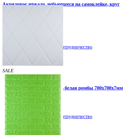
Акриловое зеркало, небьющееся на самоклейке, круг
330х330х2мм (750)
300 грн
350 грн
/шт
/шт
В закладки
Сотрудничество
Купить
SALE
HIT
Самоклеющаяся 3D панель белая ромбы 700x700x7мм
109 грн
160 грн
/шт
/шт
В закладки
Сотрудничество
Купить