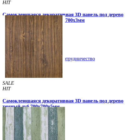
HIT
Самоклеющаяся декоративная 3D панель под дерево
светлый дуб в рулоне 2800x700x3мм
320 грн
450 грн
/шт
/шт
В закладки
Сотрудничество
Купить
SALE
HIT
Самоклеющаяся декоративная 3D панель под дерево
темный дуб 700x700x5мм
99 грн
170 грн
/шт
/шт
3 отзывов