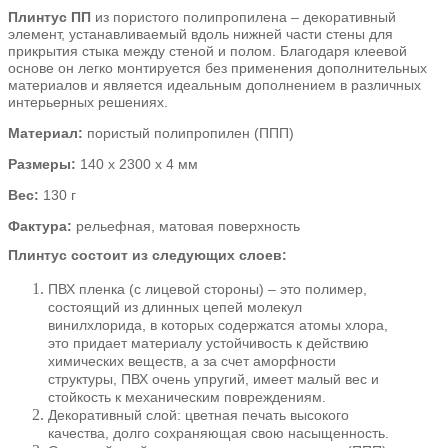
Плинтус ПП
из пористого полипропилена – декоративный
элемент, устанавливаемый вдоль нижней части стены для
прикрытия стыка между стеной и полом. Благодаря клеевой
основе он легко монтируется без применения дополнительных
материалов и является идеальным дополнением в различных
интерьерных решениях.
Материал:
пористый полипропилен (ППП)
Размеры:
140 х 2300 х 4 мм
Вес:
130 г
Фактура:
рельефная, матовая поверхность
Плинтус состоит из следующих слоев:
ПВХ пленка (с лицевой стороны) – это полимер,
состоящий из длинных цепей молекул
винилхлорида, в которых содержатся атомы хлора,
это придает материалу устойчивость к действию
химических веществ, а за счет аморфности
структуры, ПВХ очень упругий, имеет малый вес и
стойкость к механическим повреждениям.
Декоративный слой: цветная печать высокого
качества, долго сохраняющая свою насыщенность.