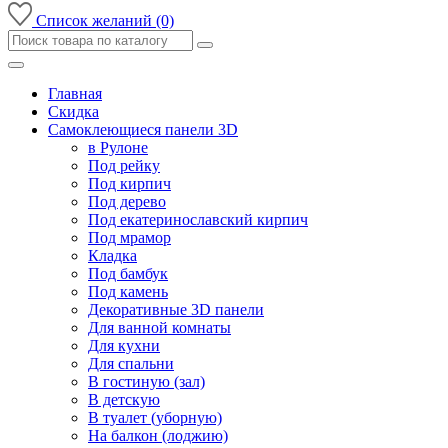
Список желаний (0)
Главная
Скидка
Самоклеющиеся панели 3D
в Рулоне
Под рейку
Под кирпич
Под дерево
Под екатеринославский кирпич
Под мрамор
Кладка
Под бамбук
Под камень
Декоративные 3D панели
Для ванной комнаты
Для кухни
Для спальни
В гостиную (зал)
В детскую
В туалет (уборную)
На балкон (лоджию)