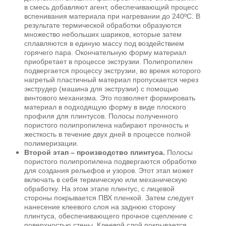
в смесь добавляют агент, обеспечивающий процесс
вспенивания материала при нагревании до 240ºС. В
результате термической обработки образуются
множество небольших шариков, которые затем
сплавляются в единую массу под воздействием
горячего пара. Окончательную форму материал
приобретает в процессе экструзии. Полипропилен
подвергается процессу экструзии, во время которого
нагретый пластичный материал пропускается через
экструдер (машина для экструзии) с помощью
винтового механизма. Это позволяет формировать
материал в подходящую форму в виде плоского
профиля для плинтусов. Полосы полученного
пористого полипропилена набирают прочность и
жесткость в течение двух дней в процессе полной
полимеризации.
Второй этап – производство плинтуса.
Полосы
пористого полипропилена подвергаются обработке
для создания рельефов и узоров. Этот этап может
включать в себя термическую или механическую
обработку. На этом этапе плинтус, с лицевой
стороны покрывается ПВХ пленкой. Затем следует
нанесение клеевого слоя на заднюю сторону
плинтуса, обеспечивающего прочное сцепление с
поверхностью стены. Клеевой слой покрывается