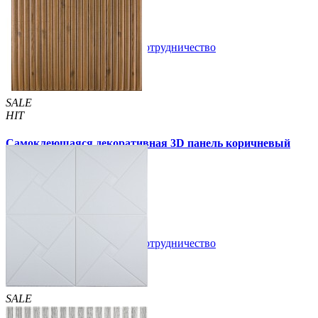
4 отзывов
В закладки
Сотрудничество
Купить
SALE
HIT
Самоклеющаяся декоративная 3D панель коричневый
бамбук 700x700x8мм
135 грн
210 грн
/шт
/шт
В закладки
Сотрудничество
Купить
SALE
HIT