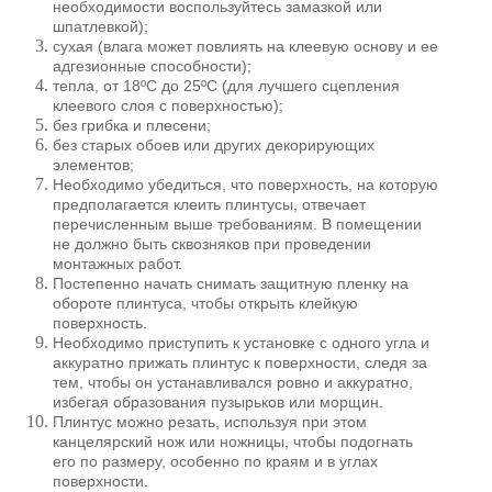
необходимости воспользуйтесь замазкой или
шпатлевкой);
сухая (влага может повлиять на клеевую основу и ее
адгезионные способности);
тепла, от 18ºС до 25ºС (для лучшего сцепления
клеевого слоя с поверхностью);
без грибка и плесени;
без старых обоев или других декорирующих
элементов;
Необходимо убедиться, что поверхность, на которую
предполагается клеить плинтусы, отвечает
перечисленным выше требованиям. В помещении
не должно быть сквозняков при проведении
монтажных работ.
Постепенно начать снимать защитную пленку на
обороте плинтуса, чтобы открыть клейкую
поверхность.
Необходимо приступить к установке с одного угла и
аккуратно прижать плинтус к поверхности, следя за
тем, чтобы он устанавливался ровно и аккуратно,
избегая образования пузырьков или морщин.
Плинтус можно резать, используя при этом
канцелярский нож или ножницы, чтобы подогнать
его по размеру, особенно по краям и в углах
поверхности.