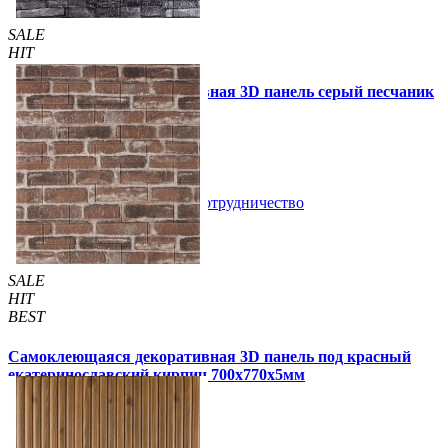
SALE
HIT
Самоклеющаяся декоративная 3D панель серый песчаник
700x770x3мм (59-3)
69 грн
140 грн
/шт
/шт
В закладки
Сотрудничество
Купить
SALE
HIT
BEST
Самоклеющаяся декоративная 3D панель под красный
екатеринославский кирпич 700x770x5мм
105 грн
180 грн
/шт
/шт