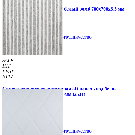
Самоклеющаяся 3D панель белый ромб 700x700x6,5 мм
109 грн
210 грн
/шт
/шт
В закладки
Сотрудничество
Купить
SALE
HIT
BEST
NEW
Самоклеющаяся декоративная 3D панель под бело-
серебряную рейку 680x670x5мм (2531)
160 грн
199 грн
/шт
/шт
В закладки
Сотрудничество
Купить