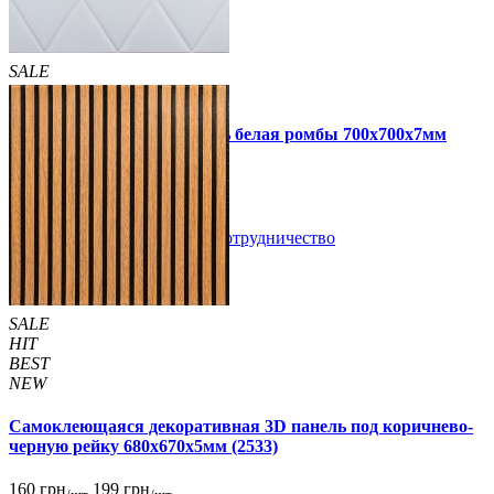
SALE
HIT
Самоклеющаяся 3D панель белая ромбы 700x700x7мм
109 грн
160 грн
/шт
/шт
В закладки
Сотрудничество
Купить
SALE
HIT
BEST
NEW
Самоклеющаяся декоративная 3D панель под коричнево-
черную рейку 680x670x5мм (2533)
160 грн
199 грн