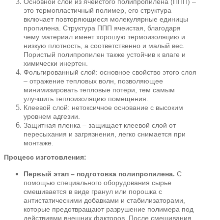
Основной слой из ячеистого полипропилена (ППП) –
это термопластичный полимер, его структура
включает повторяющиеся молекулярные единицы
пропилена. Структура ППП ячеистая, благодаря
чему материал имеет хорошую термоизоляцию и
низкую плотность, а соответственно и малый вес.
Пористый полипропилен также устойчив к влаге и
химически инертен.
Фольгированный слой: основное свойство этого слоя
– отражение тепловых волн, позволяющее
минимизировать тепловые потери, тем самым
улучшить теплоизоляцию помещения.
Клеевой слой: нетоксичное основание с высоким
уровнем адгезии.
Защитная пленка – защищает клеевой слой от
пересыхания и загрязнения, легко снимается при
монтаже.
Процесс изготовления:
Первый этап – подготовка полипропилена.
С
помощью специального оборудования сырье
смешивается в виде гранул или порошка с
антистатическими добавками и стабилизаторами,
которые предотвращают разрушение полимера под
действиями внешних факторов. После смешивания