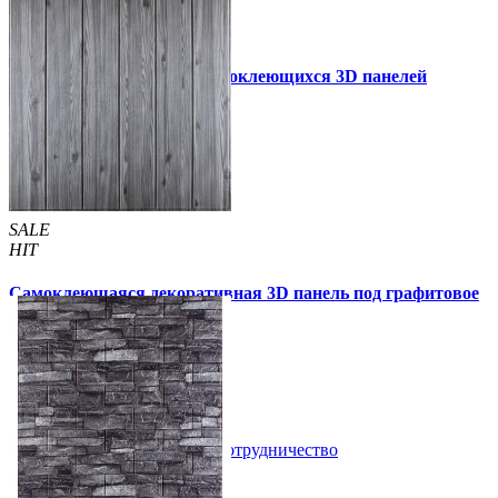
Инструкция установки самоклеющихся 3D панелей
Другие так же купили
SALE
HIT
Самоклеющаяся декоративная 3D панель под графитовое
дерево 700x700x5мм
99 грн
170 грн
/шт
/шт
В закладки
Сотрудничество
Купить